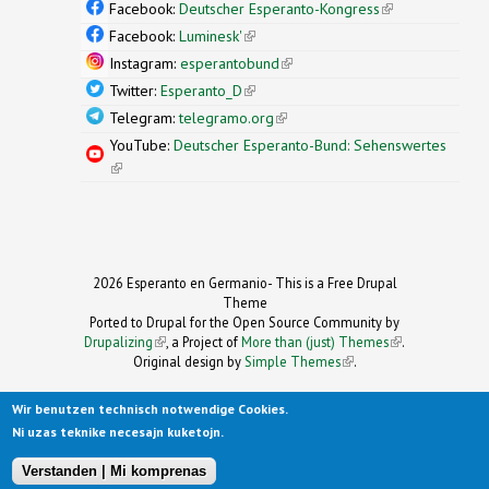
external)
Facebook:
Deutscher Esperanto-Kongress
(link is
external)
Facebook:
Luminesk'
(link is external)
Instagram:
esperantobund
(link is external)
Twitter:
Esperanto_D
(link is external)
Telegram:
telegramo.org
(link is external)
YouTube:
Deutscher Esperanto-Bund: Sehenswertes
(link is external)
2026 Esperanto en Germanio- This is a Free Drupal
Theme
Ported to Drupal for the Open Source Community by
Drupalizing
(link is external)
, a Project of
More than (just) Themes
(link is
.
Original design by
Simple Themes
.
(link is
external)
external)
Wir benutzen technisch notwendige Cookies.
Ni uzas teknike necesajn kuketojn.
Verstanden | Mi komprenas