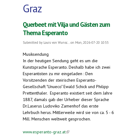
Graz
Querbeet mit Vilja und Gästen zum
Thema Esperanto
Submitted by
Louis von Wunsc...
on Mon, 2026-07-20 10:55
Musiksendung
In der heutigen Sendung geht es um die
Kunstsprache Esperanto. Deshalb habe ich zwei
Esperantisten zu mir eingeladen : Den
Vorsitzenden der steirischen Esperanto-
Gesellschaft "Unueco" Ewald Schick und Philipp
Prettenthaler. Esperanto existiert seit dem Jahre
1887, damals gab der Urheber dieser Sprache
Dr.Laserus Ludoviko Zamenhof das erste
Lehrbuch herus. Mittlerweile wird sie von ca. 5 - 6
Mill. Menschen weltweit gesprochen.
www.esperanto-graz.at
(link is external)