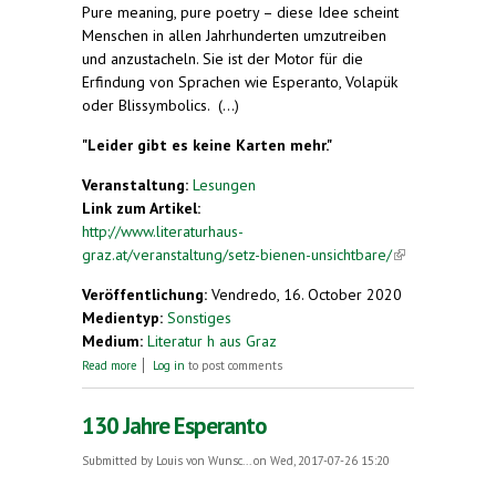
Pure meaning, pure poetry – diese Idee scheint
Menschen in allen Jahrhunderten umzutreiben
und anzustacheln. Sie ist der Motor für die
Erfindung von Sprachen wie Esperanto, Volapük
oder Blissymbolics. (...)
"Leider gibt es keine Karten mehr."
Veranstaltung:
Lesungen
Link zum Artikel:
http://www.literaturhaus-
graz.at/veranstaltung/setz-bienen-unsichtbare/
(link is
external)
Veröffentlichung:
Vendredo, 16. October 2020
Medientyp:
Sonstiges
Medium:
Literatur h aus Graz
about Clemens J. Setz liest aus „Die Bienen und das
Read more
Log in
to post comments
Unsichtbare“
130 Jahre Esperanto
Submitted by
Louis von Wunsc...
on Wed, 2017-07-26 15:20