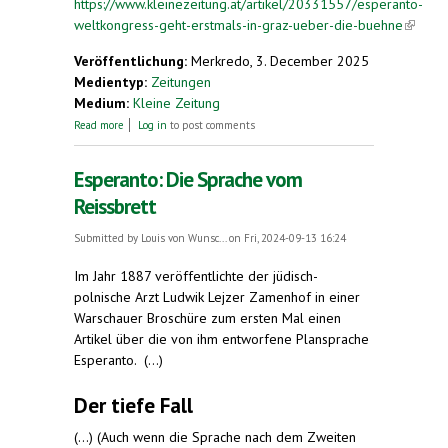
https://www.kleinezeitung.at/artikel/20331557/esperanto-
weltkongress-geht-erstmals-in-graz-ueber-die-buehne
(link is
externa
Veröffentlichung:
Merkredo, 3. December 2025
Medientyp:
Zeitungen
Medium:
Kleine Zeitung
about Esperanto-Weltkongress geht erstmals in
Read more
Log in
to post comments
Graz über die Bühne
Esperanto: Die Sprache vom
Reissbrett
Submitted by
Louis von Wunsc...
on Fri, 2024-09-13 16:24
Im Jahr 1887 veröffentlichte der jüdisch-
polnische Arzt Ludwik Lejzer Zamenhof in einer
Warschauer Broschüre zum ersten Mal einen
Artikel über die von ihm entworfene Plansprache
Esperanto. (...)
Der tiefe Fall
(...) (Auch wenn die Sprache nach dem Zweiten