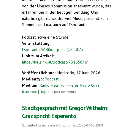
von der Unesco Kommission anerkannt wurde, das
erfahren Sie in der heutigen Sendung. Und
natürlich gibt es wieder viel Musik, passend zum
Sommer und u.a. auch auf Esperanto.
Podcast, etwa eine Stunde.
Veranstaltung:
Esperanto-Weltkongress (UK, UEA)
Link zum Artikel:
https://helsinki.at/podcast/781658/
(link is
external)
Veröffentlichung:
Merkredo, 17. June 2026
Medientyp:
Podcast
Medium:
Radio Helsinki - Freies Radio Graz
about Vilja’s Querbeet mit sommerlicher Musik und
Read more
Log in
to post comments
Wissenswertem über Esperanto
Stadtgespräch mit Gregor Withalm:
Graz spricht Esperanto
Submitted by
Louis von Wunsc...
on Sat, 2026-07-18 20:08