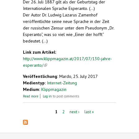
Der 26. Juli 1887 gilt als der Geburtstag der
Internationalen Sprache Esperanto. (...)
Der Autor Dr. Ludwig Lazarus Zamenhof
veröffentlichte seine neue Sprache in der Zeit
der russischen Zensur unter dem Pseudonym „Dr.
Esperanto“, was so viel wie „Einer der hofft“
bedeutet. (...)
Link zum Artikel:
http://www.klippmagazin.at/2017/07/130-jahre-
esperanto/
(link is external)
Veröffentlichung:
Mardo, 25. July 2017
Medientyp:
Internet-Zeitung
Medium:
Klippmagazin
about 130 Jahre Esperanto
Read more
Log in
to post comments
Pages
1
2
next ›
last »