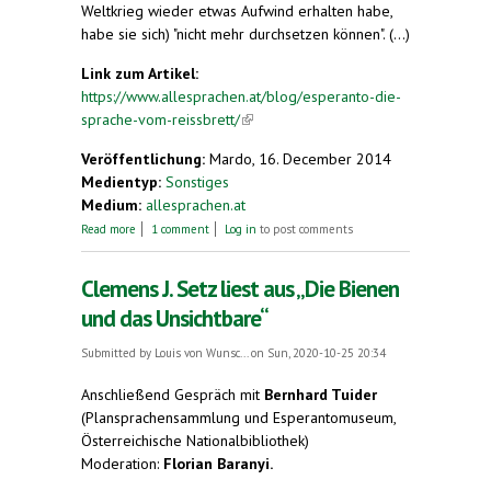
Weltkrieg wieder etwas Aufwind erhalten habe,
habe sie sich) "nicht mehr durchsetzen können". (...)
Link zum Artikel:
https://www.allesprachen.at/blog/esperanto-die-
sprache-vom-reissbrett/
(link is external)
Veröffentlichung:
Mardo, 16. December 2014
Medientyp:
Sonstiges
Medium:
allesprachen.at
about Esperanto: Die Sprache vom Reissbrett
Read more
1 comment
Log in
to post comments
Clemens J. Setz liest aus „Die Bienen
und das Unsichtbare“
Submitted by
Louis von Wunsc...
on Sun, 2020-10-25 20:34
Anschließend Gespräch mit
Bernhard Tuider
(Plansprachensammlung und Esperantomuseum,
Österreichische Nationalbibliothek)
Moderation:
Florian Baranyi.