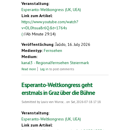
Veranstaltung:
Esperanto-Weltkongress (UK, UEA)
Link zum Artikel:
https://www.youtube.com/watch?
v=DL0hsua8r6Q&t=1764s
(
(link is external)
Ab Minute 29:14)
Veröffentlichung:
Ĵaŭdo, 16. July 2026
Medientyp:
Fernsehen
Medium:
kanal3 - Regionalfernsehen Steiermark
about Stadtgespräch mit Gregor Withalm: Graz
Read more
Log in
to post comments
spricht Esperanto
Esperanto-Weltkongress geht
erstmals in Graz über die Bühne
Submitted by
Louis von Wunsc...
on Sat, 2026-07-18 17:18
Veranstaltung:
Esperanto-Weltkongress (UK, UEA)
Link zum Artikel: