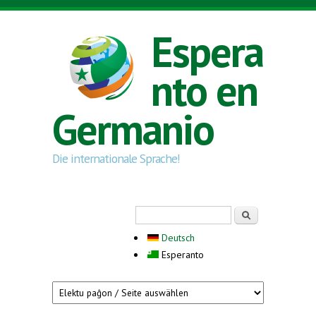
Skip to main content
Espera
nto en
Germanio
Die internationale Sprache!
Search form
Serĉi
Deutsch
Esperanto