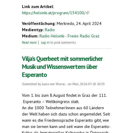
Link zum Artikel:
https://helsinki.at/program/134100/
(link is
external)
Veröffentlichung:
Merkredo, 24. April 2024
Medientyp:
Radio
Medium:
Radio Helsinki - Freies Radio Graz
about Querbeet mit Vilja und Gästen zum Thema
Read more
Log in
to post comments
Esperanto
Vilja’s Querbeet mit sommerlicher
Musik und Wissenswertem über
Esperanto
Submitted by
Louis von Wunsc...
on Mon, 2026-07-20 10:35
Vom 1. bis zum 8.August findet in Graz der 111.
Esperanto – Weltkongress statt.
An die 1000 TeilnehmerInnen aus 60 Ländern
der Welt haben sich dazu schon angemeldet. Seit
wann es die Friedenssprache Esperanto gibt, wie
man sie lernen kann und seit wann die Esperanto-
Kultur als Immaterielles Kulturerbe in Österreich