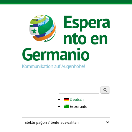
Skip to main content
Espera
nto en
Germanio
Kommunikation auf Augenhöhe!
Search form
Serĉi
Deutsch
Esperanto