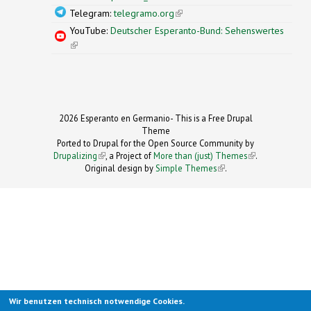
Telegram:
telegramo.org
(link is external)
YouTube:
Deutscher Esperanto-Bund: Sehenswertes
(link is external)
2026 Esperanto en Germanio- This is a Free Drupal
Theme
Ported to Drupal for the Open Source Community by
Drupalizing
(link is external)
, a Project of
More than (just) Themes
(link is
.
Original design by
Simple Themes
.
(link is
external)
external)
Wir benutzen technisch notwendige Cookies.