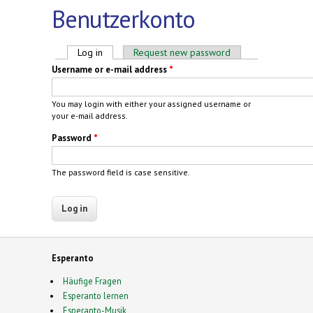
Benutzerkonto
Primary tabs
Log in
(active tab)
Request new password
Username or e-mail address
*
You may login with either your assigned username or
your e-mail address.
Password
*
The password field is case sensitive.
Esperanto
Häufige Fragen
Esperanto lernen
Esperanto-Musik