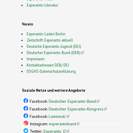
Esperanto-Literatur
Verein
Esperanto-Laden Berlin
Zeitschrift: Esperanto aktuell
Deutsche Esperanto-Jugend (DEJ)
Deutscher Esperanto-Bund (DEB)
(link is external)
Impressum
Kontaktadressen DEB/ DEJ
DSGVO-Datenschutzerklärung
Soziale Netze und weitere Angebote
Facebook:
Deutscher Esperanto-Bund
(link is
external)
Facebook:
Deutscher Esperanto-Kongress
(link is
external)
Facebook:
Luminesk'
(link is external)
Instagram:
esperantobund
(link is external)
Twitter:
Esperanto_D
(link is external)