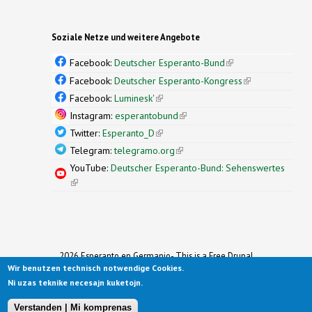
Soziale Netze und weitere Angebote
Facebook:
Deutscher Esperanto-Bund
(link is
external)
Facebook:
Deutscher Esperanto-Kongress
(link is
external)
Facebook:
Luminesk'
(link is external)
Instagram:
esperantobund
(link is external)
Twitter:
Esperanto_D
(link is external)
Telegram:
telegramo.org
(link is external)
YouTube:
Deutscher Esperanto-Bund: Sehenswertes
(link is external)
2026 Esperanto en Germanio- This is a Free Drupal
Wir benutzen technisch notwendige Cookies.
Theme
Ported to Drupal for the Open Source Community by
Ni uzas teknike necesajn kuketojn.
Drupalizing
(link is external)
, a Project of
More than (just) Themes
(link is
.
Original design by
Simple Themes
.
(link is
external)
Verstanden | Mi komprenas