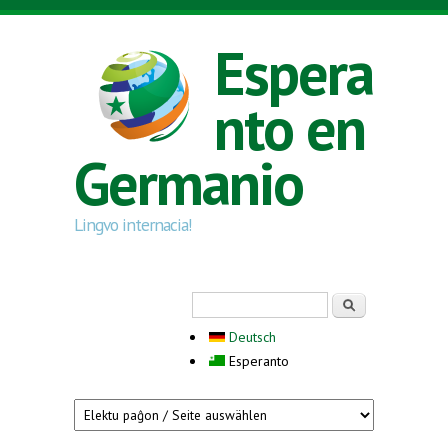
Skip to main content
Espera
nto en
Germanio
Lingvo internacia!
Search form
Serĉi
Deutsch
Esperanto