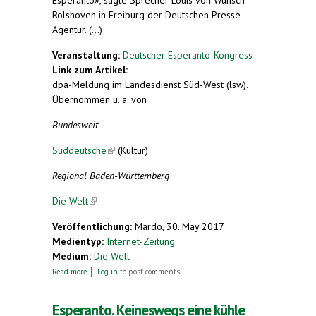
Rolshoven in Freiburg der Deutschen Presse-
Agentur. (...)
Veranstaltung:
Deutscher Esperanto-Kongress
Link zum Artikel:
dpa-Meldung im Landesdienst Süd-West (lsw).
Übernommen u. a. von
Bundesweit
Süddeutsche
(link is external)
(Kultur)
Regional Baden-Württemberg
Die Welt
(link is external)
Veröffentlichung:
Mardo, 30. May 2017
Medientyp:
Internet-Zeitung
Medium:
Die Welt
about Esperanto-Bund fordert Sprach-Info an
Read more
Log in
to post comments
deutschen Schulen
Esperanto. Keineswegs eine kühle