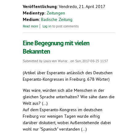
Veröffentlichung:
Vendredo, 21. April 2017
Medientyp:
Zeitungen
Medium:
Badische Zeitung
about Esperanto. Keineswegs eine kühle und
Read more
Log in
to post comments
abweisende Sprache
Eine Begegnung mit vielen
Bekannten
Submitted by
Louis von Wunsc...
on Sun, 2017-06-25 11:57
(Artikel über Esperanto anlässlich des Deutschen
Esperanto-Kongresses in Freiburg. 678 Wörter)
Was wäre, würden sich alle Menschen in der
gleichen Sprache unterhalten? Wie sähe dann die
Welt aus? (...)
Auf dem Esperanto-Kongress im deutschen
Freiburg vor wenigen Tagen wurde eifrig
darüber diskutiert, wobei Außenstehende dabei
wohl nur "Spanisch" verstanden (...)