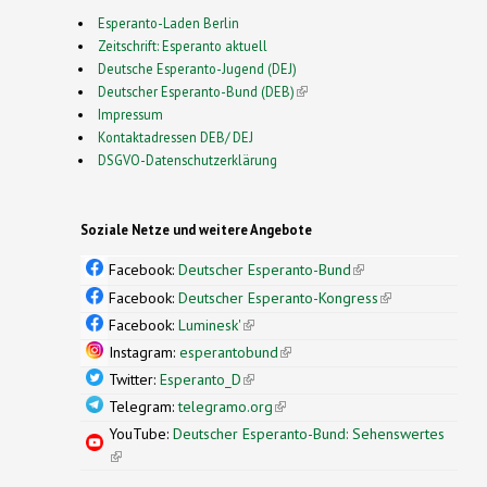
Esperanto-Laden Berlin
Zeitschrift: Esperanto aktuell
Deutsche Esperanto-Jugend (DEJ)
Deutscher Esperanto-Bund (DEB)
(link is external)
Impressum
Kontaktadressen DEB/ DEJ
DSGVO-Datenschutzerklärung
Soziale Netze und weitere Angebote
Facebook:
Deutscher Esperanto-Bund
(link is
external)
Facebook:
Deutscher Esperanto-Kongress
(link is
external)
Facebook:
Luminesk'
(link is external)
Instagram:
esperantobund
(link is external)
Twitter:
Esperanto_D
(link is external)
Telegram:
telegramo.org
(link is external)
YouTube:
Deutscher Esperanto-Bund: Sehenswertes
(link is external)