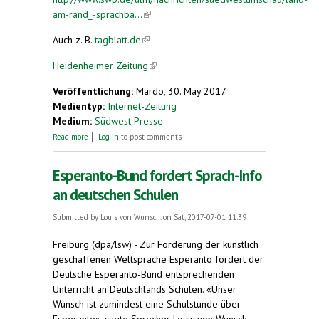
am-rand_-sprachba...
(link is external)
Auch z. B.
tagblatt.de
(link is external)
Heidenheimer Zeitung
(link is external)
Veröffentlichung:
Mardo, 30. May 2017
Medientyp:
Internet-Zeitung
Medium:
Südwest Presse
about Sprachbarriere auf Esperanto
Read more
Log in
to post comments
Esperanto-Bund fordert Sprach-Info
an deutschen Schulen
Submitted by
Louis von Wunsc...
on Sat, 2017-07-01 11:39
Freiburg (dpa/lsw) - Zur Förderung der künstlich
geschaffenen Weltsprache Esperanto fordert der
Deutsche Esperanto-Bund entsprechenden
Unterricht an Deutschlands Schulen. «Unser
Wunsch ist zumindest eine Schulstunde über
Esperanto», sagte Sprecher Louis von Wunsch-