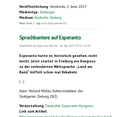
Veröffentlichung:
Vendredo, 2. June 2017
Medientyp:
Zeitungen
Medium:
Badische Zeitung
about Bundeskongress in Freiburg. Interview über
Read more
Log in
to post comments
die Zukunft der Kunstsprache Esperanto
Sprachbarriere auf Esperanto
Submitted by
Louis von Wunsc...
on Sat, 2017-07-01 12:41
Esperanto hatte es, historisch gesehen, nicht
leicht. Jetzt startet in Freiburg ein Kongress
zu der verhinderten Weltsprache. „Land am
Rand“ büffelt schon mal Vokabeln.
(...)
Autor: Roland Müller, Kulturredakteur der
Stuttgarter Zeitung (StZ)
Veranstaltung:
Deutscher Esperanto-Kongress
Link zum Artikel:
http://www.swp.de/ulm/nachrichten/suedwestumschau/land-