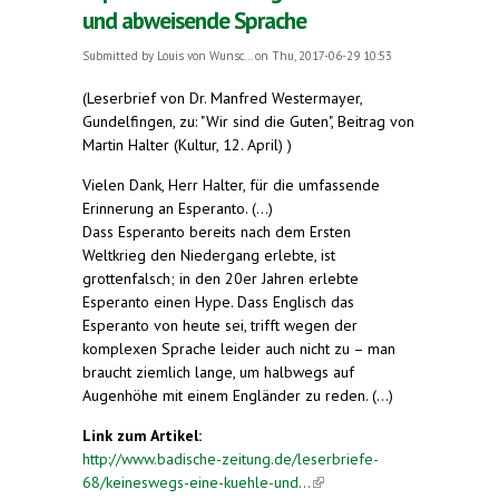
und abweisende Sprache
Submitted by
Louis von Wunsc...
on Thu, 2017-06-29 10:53
(Leserbrief von
Dr. Manfred Westermayer,
Gundelfingen,
zu: "Wir sind die Guten", Beitrag von
Martin Halter (Kultur, 12. April) )
Vielen Dank, Herr Halter, für die umfassende
Erinnerung an Esperanto. (...)
Dass Esperanto bereits nach dem Ersten
Weltkrieg den Niedergang erlebte, ist
grottenfalsch; in den 20er Jahren erlebte
Esperanto einen Hype. Dass Englisch das
Esperanto von heute sei, trifft wegen der
komplexen Sprache leider auch nicht zu – man
braucht ziemlich lange, um halbwegs auf
Augenhöhe mit einem Engländer zu reden. (...)
Link zum Artikel:
http://www.badische-zeitung.de/leserbriefe-
68/keineswegs-eine-kuehle-und...
(link is external)