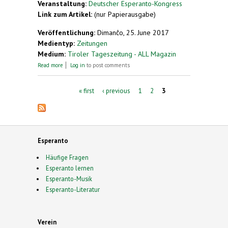
Veranstaltung:
Deutscher Esperanto-Kongress
Link zum Artikel:
(nur Papierausgabe)
Veröffentlichung:
Dimanĉo, 25. June 2017
Medientyp:
Zeitungen
Medium:
Tiroler Tageszeitung - ALL Magazin
about Eine Begegnung mit vielen Bekannten
Read more
Log in
to post comments
Pages
« first
‹ previous
1
2
3
Esperanto
Häufige Fragen
Esperanto lernen
Esperanto-Musik
Esperanto-Literatur
Verein