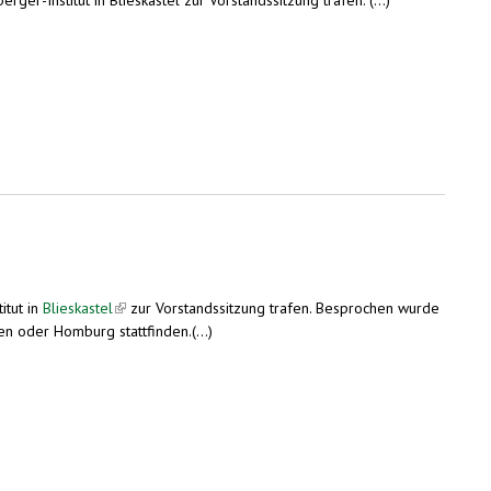
itut in
Blieskastel
(link is external)
zur Vorstandssitzung trafen. Besprochen wurde
al)
en oder Homburg stattfinden.(...)