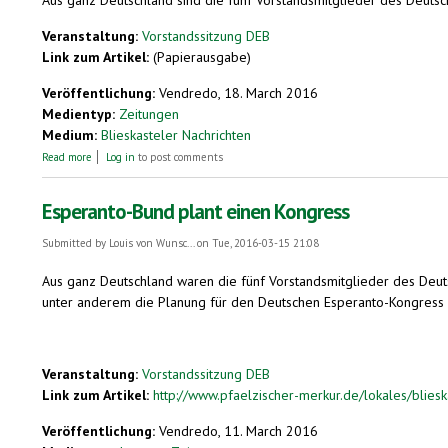
Veranstaltung:
Vorstandssitzung DEB
Link zum Artikel:
(Papierausgabe)
Veröffentlichung:
Vendredo, 18. March 2016
Medientyp:
Zeitungen
Medium:
Blieskasteler Nachrichten
about Deutscher Esperanto-Bund in Blieskastel. Esperanto-Kongress 2018
Read more
Log in
to post comments
Esperanto-Bund plant einen Kongress
Submitted by
Louis von Wunsc...
on Tue, 2016-03-15 21:08
Aus ganz Deutschland waren die fünf Vorstandsmitglieder des Deuts
unter anderem die Planung für den Deutschen Esperanto-Kongress
Veranstaltung:
Vorstandssitzung DEB
Link zum Artikel:
http://www.pfaelzischer-merkur.de/lokales/blieska
Veröffentlichung:
Vendredo, 11. March 2016