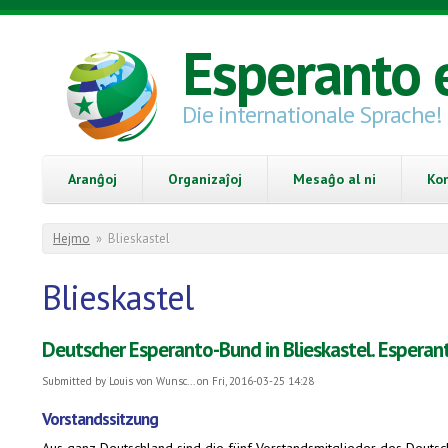
Skip to main content
Esperanto 
Die internationale Sprache!
Aranĝoj
Organizaĵoj
Mesaĝo al ni
Ko
You are here
Hejmo
»
Blieskastel
Blieskastel
Deutscher Esperanto-Bund in Blieskastel. Esperan
Submitted by
Louis von Wunsc...
on Fri, 2016-03-25 14:28
Vorstandssitzung
Aus ganz Deutschland sind die fünf Vorstandsmitglieder des Deutsch