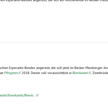
 eventuell in der Region?
chen Esperanto-Bundes angereist, die sich jetzt im Becker-Meisberger-Inst
 an
Pfingsten
(link is external)
2018. Dieser soll voraussichtlich in
Blieskastel
(link is extern
, Zweibrück
stel/blieskastel/Bliesk...
(link is external)