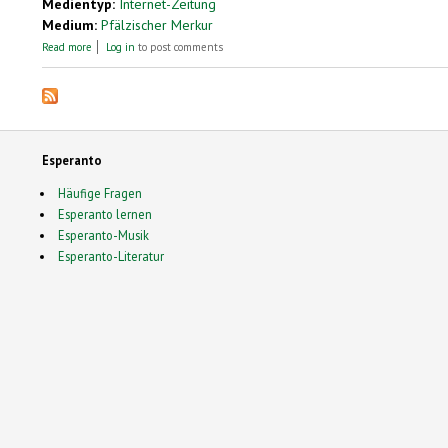
Medientyp:
Internet-Zeitung
Medium:
Pfälzischer Merkur
about Esperanto-Bund plant einen Kongress
Read more
Log in
to post comments
Esperanto
Häufige Fragen
Esperanto lernen
Esperanto-Musik
Esperanto-Literatur