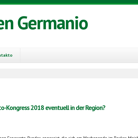
en Germanio
ntakto
to-Kongress 2018 eventuell in der Region?
en Esperanto-Bundes angereist, die sich am Wochenende im Becker-Meisberger