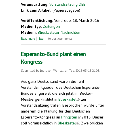
Veranstaltung:
Vorstandssitzung DEB
Link zum Artikel:
(Papierausgabe)
Veröffentlichung:
Vendredo, 18. March 2016
Medientyp:
Zeitungen
Medium:
Blieskasteler Nachrichten
about Deutscher Esperanto-Bund in Blieskastel.
Read more
Log in
to post comments
Esperanto-Kongress 2018 eventuell in der Region?
Esperanto-Bund plant einen
Kongress
Submitted by
Louis von Wunsc...
on Tue, 2016-03-15 21:08
Aus ganz Deutschland waren die fünf
Vorstandsmitglieder des Deutschen Esperanto-
Bundes angereist, die sich jetzt im Becker-
Meisberger-Institut in
Blieskastel
(link is external)
zur
Vorstandssitzung trafen. Besprochen wurde unter
anderem die Planung für den Deutschen
Esperanto-Kongress an
Pfingsten
(link is external)
2018. Dieser
soll voraussichtlich in
Blieskastel
(link is external)
, Zweibrücken