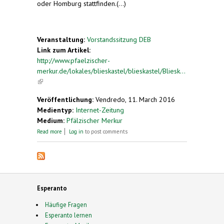
oder Homburg stattfinden.(...)
Veranstaltung:
Vorstandssitzung DEB
Link zum Artikel:
http://www.pfaelzischer-
merkur.de/lokales/blieskastel/blieskastel/Bliesk...
(link is external)
Veröffentlichung:
Vendredo, 11. March 2016
Medientyp:
Internet-Zeitung
Medium:
Pfälzischer Merkur
about Esperanto-Bund plant einen Kongress
Read more
Log in
to post comments
Esperanto
Häufige Fragen
Esperanto lernen