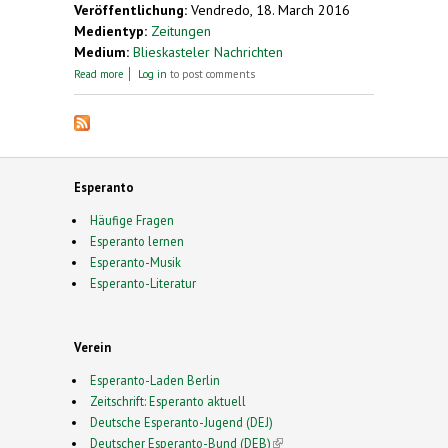
Veröffentlichung:
Vendredo, 18. March 2016
Medientyp:
Zeitungen
Medium:
Blieskasteler Nachrichten
about Deutscher Esperanto-Bund in Blieskastel.
Read more
Log in
to post comments
Esperanto-Kongress 2018 eventuell in der Region?
Esperanto
Häufige Fragen
Esperanto lernen
Esperanto-Musik
Esperanto-Literatur
Verein
Esperanto-Laden Berlin
Zeitschrift: Esperanto aktuell
Deutsche Esperanto-Jugend (DEJ)
Deutscher Esperanto-Bund (DEB)
(link is external)