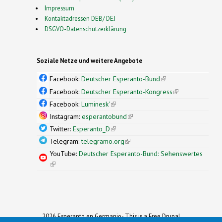
Impressum
Kontaktadressen DEB/ DEJ
DSGVO-Datenschutzerklärung
Soziale Netze und weitere Angebote
Facebook:
Deutscher Esperanto-Bund
(link is
external)
Facebook:
Deutscher Esperanto-Kongress
(link is
external)
Facebook:
Luminesk'
(link is external)
Instagram:
esperantobund
(link is external)
Twitter:
Esperanto_D
(link is external)
Telegram:
telegramo.org
(link is external)
YouTube:
Deutscher Esperanto-Bund: Sehenswertes
(link is external)
2026 Esperanto en Germanio- This is a Free Drupal