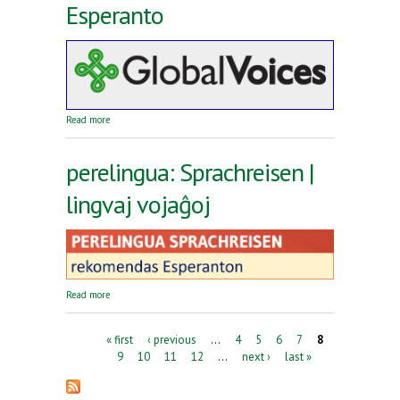
Esperanto
about Reta revuo Global Voices en Esperanto
Read more
perelingua: Sprachreisen |
lingvaj vojaĝoj
about perelingua: Sprachreisen | lingvaj vojaĝoj
Read more
Pages
« first
‹ previous
…
4
5
6
7
8
9
10
11
12
…
next ›
last »