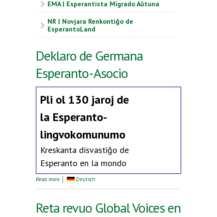
EMA | Esperantista Migrado Aŭtuna
NR | Novjara Renkontiĝo de
EsperantoLand
Deklaro de Germana
Esperanto-Asocio
Pli ol 130 jaroj de
la
Esperanto-
lingvokomunumo
Kreskanta disvastiĝo de
Esperanto en la mondo
about Deklaro de Germana Esperanto-Asocio
Read more
Deutsch
Reta revuo Global Voices en