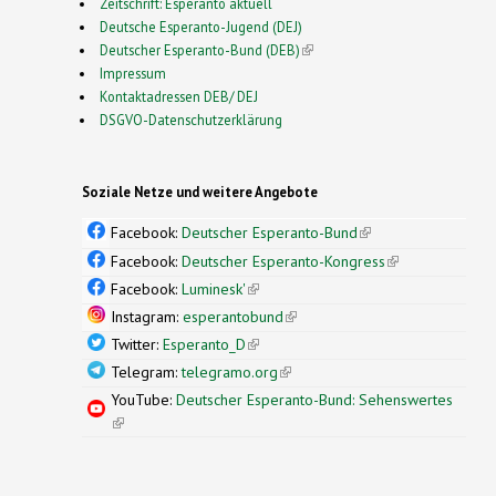
Zeitschrift: Esperanto aktuell
Deutsche Esperanto-Jugend (DEJ)
Deutscher Esperanto-Bund (DEB)
(link is external)
Impressum
Kontaktadressen DEB/ DEJ
DSGVO-Datenschutzerklärung
Soziale Netze und weitere Angebote
Facebook:
Deutscher Esperanto-Bund
(link is
external)
Facebook:
Deutscher Esperanto-Kongress
(link is
external)
Facebook:
Luminesk'
(link is external)
Instagram:
esperantobund
(link is external)
Twitter:
Esperanto_D
(link is external)
Telegram:
telegramo.org
(link is external)
YouTube:
Deutscher Esperanto-Bund: Sehenswertes
(link is external)