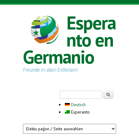
Skip to main content
Espera
nto en
Germanio
Freunde in allen Erdteilen!
Search form
Serĉi
Deutsch
Esperanto