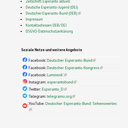
Zeitschrift: Esperanto aktuell
Deutsche Esperanto-Jugend (DEJ)
Deutscher Esperanto-Bund (DEB)
(link is external)
Impressum
Kontaktadressen DEB/ DEJ
DSGVO-Datenschutzerklärung
Soziale Netze und weitere Angebote
Facebook:
Deutscher Esperanto-Bund
(link is
external)
Facebook:
Deutscher Esperanto-Kongress
(link is
external)
Facebook:
Luminesk'
(link is external)
Instagram:
esperantobund
(link is external)
Twitter:
Esperanto_D
(link is external)
Telegram:
telegramo.org
(link is external)
YouTube:
Deutscher Esperanto-Bund: Sehenswertes
(link is external)