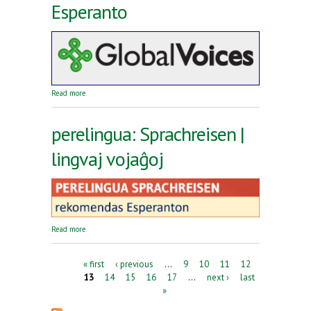
Esperanto
about Reta revuo Global Voices en Esperanto
Read more
perelingua: Sprachreisen |
lingvaj vojaĝoj
about perelingua: Sprachreisen | lingvaj vojaĝoj
Read more
Pages
« first
‹ previous
…
9
10
11
12
13
14
15
16
17
…
next ›
last
»