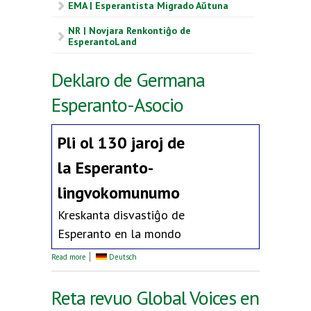
EMA | Esperantista Migrado Aŭtuna
NR | Novjara Renkontiĝo de
EsperantoLand
Deklaro de Germana
Esperanto-Asocio
Pli ol 130 jaroj de
la
Esperanto-
lingvokomunumo
Kreskanta disvastiĝo de
Esperanto en la mondo
about Deklaro de Germana Esperanto-Asocio
Read more
Deutsch
Reta revuo Global Voices en