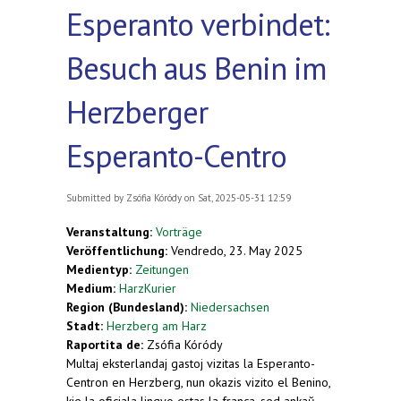
Esperanto verbindet:
Besuch aus Benin im
Herzberger
Esperanto-Centro
Submitted by
Zsófia Kóródy
on Sat, 2025-05-31 12:59
Veranstaltung:
Vorträge
Veröffentlichung:
Vendredo, 23. May 2025
Medientyp:
Zeitungen
Medium:
HarzKurier
Region (Bundesland):
Niedersachsen
Stadt:
Herzberg am Harz
Raportita de:
Zsófia Kóródy
Multaj eksterlandaj gastoj vizitas la Esperanto-
Centron en Herzberg, nun okazis vizito el Benino,
kie la oficiala lingvo estas la franca, sed ankaŭ