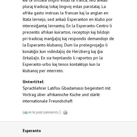
pluraj tradiciaj lokaj lingvoj estas parolataj. La
afrika gasto instruas la francan kaj la anglan en
ŝtata lernejo, sed ankaŭ Esperanton en klubo por
interesiĝantaj lernantoj. En la Esperanto-Centro li
prezentis afrikan kuirarton, receptojn kaj bildojn
pri tradiciaj manĝaĵoj kaj respondis demandojn de
la Esperanto-klubanoj. Dum lia prelegvojaĝo li
konatiĝis kun vidindaĵoj de Herzberg kaj ĝia
ĉirkaŭaĵo. En sia hejmlando li raportos pri la
Esperanto-urbo kaj tenos kontaktojn kun la
klubanoj per interreto.
Untertitel:
Sprachlehrer Latifou Gbadamassi begeistert mit
Vortrag über afrikanische Küche und stärkt
internationale Freundschaft
Log in
to post comments
Esperanto