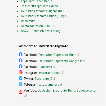
Esperanto-Laden Berlin
Zeitschrift: Esperanto aktuell
Deutsche Esperanto-Jugend (DEJ)
Deutscher Esperanto-Bund (DEB)
(link is external)
Impressum
Kontaktadressen DEB/ DEJ
DSGVO-Datenschutzerklärung
Soziale Netze und weitere Angebote
Facebook:
Deutscher Esperanto-Bund
(link is
external)
Facebook:
Deutscher Esperanto-Kongress
(link is
external)
Facebook:
Luminesk'
(link is external)
Instagram:
esperantobund
(link is external)
Twitter:
Esperanto_D
(link is external)
Telegram:
telegramo.org
(link is external)
YouTube:
Deutscher Esperanto-Bund: Sehenswertes
(link is external)