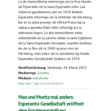
La du memorŝtonoj memorigas pri la frua ĉeesto
de Esperanto en la nuna Esperanto-urbo. Laŭ
malnova gazetanonco jam en 1910 funkciis
Esperanto-informejo en la ĉefstrato de Herzberg,
kie en la iama presejo de Alfred Preiss kaj la
najbara apoteko Baitz eblis informiĝi pri la
internacia lingvo. La alia memorŝtono estas
enkonstruita en la pavimo antaŭ la iama loĝdomo
de la fama Esperanto-fervojisto, Joachim Gießner,
kiu de la fino de la 1960-aj jaroj vivis en
Herzberg, estis estro de la stacidomo kaj fondis
Esperanto-Gesellschaft Südharz en 1976.
Veröffentlichung:
Vendredo, 28. March 2025
Medientyp:
Gazetoj
Medium:
HarzKurier
about Erinnerung an Esperanto-Pioniere: Zwei
Read more
Log in
to post comments
Gedenksteine eingeweiht
Max und Moritz mal anders:
Esperanto-Gesellschaft eröffnet
eine Sonderausstellung