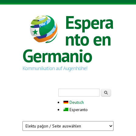
Skip to main content
Espera
nto en
Germanio
Kommunikation auf Augenhöhe!
Search form
Serĉi
Deutsch
Esperanto