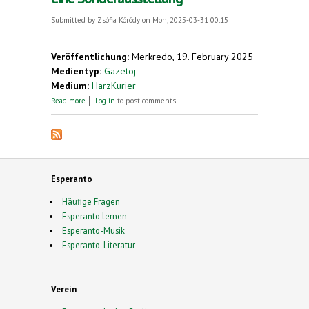
Submitted by
Zsófia Kóródy
on Mon, 2025-03-31 00:15
Veröffentlichung:
Merkredo, 19. February 2025
Medientyp:
Gazetoj
Medium:
HarzKurier
about Max und Moritz mal anders: Esperanto-
Read more
Log in
to post comments
Gesellschaft eröffnet eine Sonderausstellung
Esperanto
Häufige Fragen
Esperanto lernen
Esperanto-Musik
Esperanto-Literatur
Verein