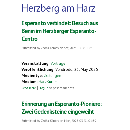
Herzberg am Harz
Esperanto verbindet: Besuch aus
Benin im Herzberger Esperanto-
Centro
Submitted by
Zsófia Kóródy
on Sat, 2025-05-31 12:59
Veranstaltung:
Vorträge
Veröffentlichung:
Vendredo, 23. May 2025
Medientyp:
Zeitungen
Medium:
HarzKurier
about Esperanto verbindet: Besuch aus Benin im
Read more
Log in
to post comments
Herzberger Esperanto-Centro
Erinnerung an Esperanto-Pioniere:
Zwei Gedenksteine eingeweiht
Submitted by
Zsófia Kóródy
on Mon, 2025-03-31 01:39