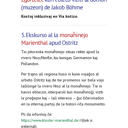
(muzeon) de Jakob Böhme
Kostoj inkluzivaj en Via kotizo
.
5. Ekskurso al la
monaĥinejo
Marienthal
apud Ostritz
Tiu pitoreska monaĥinejo situas rekte apud la
rivero Niso/Neiße, kiu kunigas Germanion kaj
Pollandon.
Per trajno aŭ regiona buso ni kune vojaĝos al
urbeto Ostritz kaj de tie promenos sur bela vojo
laŭlonge la rivero Niso al la monaĥinejo. Tie ni
havos eblecon, interparoli kun monaĥino(j), viziti
la preĝejon kaj – laŭ intereso – ĝui ĉiĉeronadon
en la internaj partoj de la histori-riĉa monumento.
Pli da informoj ĉe:
https://www.kloster-marienthal.de
(link is external)
(link is
external)