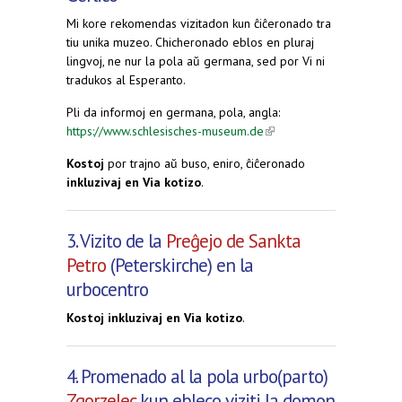
Mi kore rekomendas vizitadon kun ĉiĉeronado tra
tiu unika muzeo. Chicheronado eblos en pluraj
lingvoj, ne nur la pola aŭ germana, sed por Vi ni
tradukos al Esperanto.
Pli da informoj en germana, pola, angla:
https://www.schlesisches-museum.de
(link is
external)
Kostoj
por trajno aŭ buso, eniro, ĉiĉeronado
inkluzivaj en Via kotizo
.
3. Vizito de la
Preĝejo de Sankta
Petro
(Peterskirche) en la
urbocentro
Kostoj inkluzivaj en Via kotizo
.
4. Promenado al la pola urbo(parto)
Zgorzelec
kun ebleco viziti la domon