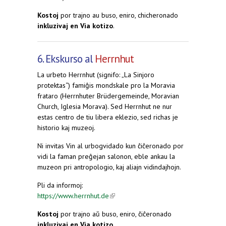
Kostoj
por trajno au buso, eniro, chicheronado
inkluzivaj en Via kotizo
.
6. Ekskurso al
Herrnhut
La urbeto Herrnhut (signifo: „La Sinjoro
protektas“) famiĝis mondskale pro la Moravia
frataro (Herrnhuter Brüdergemeinde, Moravian
Church, Iglesia Morava). Sed Herrnhut ne nur
estas centro de tiu libera eklezio, sed richas je
historio kaj muzeoj.
Ni invitas Vin al urbogvidado kun ĉiĉeronado por
vidi la faman preĝejan salonon, eble ankau la
muzeon pri antropologio, kaj aliajn vidindajhojn.
Pli da informoj:
https://www.herrnhut.de
(link is external)
Kostoj
por trajno aŭ buso, eniro, ĉiĉeronado
inkluzivaj en Via kotizo
.