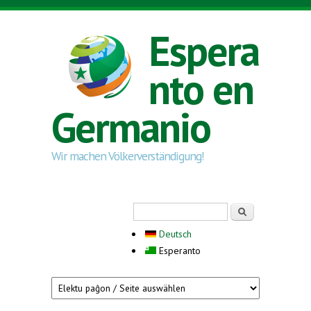
Skip to main content
Espera
nto en
Germanio
Wir machen Völkerverständigung!
Search form
Serĉi
Deutsch
Esperanto