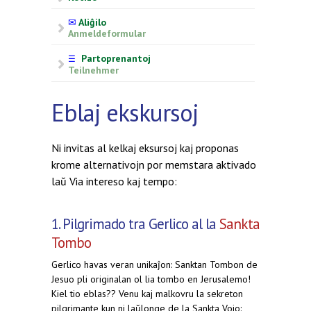
✉
Aliĝilo
Anmeldeformular
Partoprenantoj
☰
Teilnehmer
Eblaj ekskursoj
Ni invitas al kelkaj eksursoj kaj proponas
krome alternativojn por memstara aktivado
laŭ Via intereso kaj tempo:
1. Pilgrimado tra Gerlico al la
Sankta
Tombo
Gerlico havas veran unikaĵon: Sanktan Tombon de
Jesuo pli originalan ol lia tombo en Jerusalemo!
Kiel tio eblas?? Venu kaj malkovru la sekreton
pilgrimante kun ni laŭlonge de la Sankta Vojo: