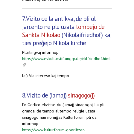
7. Vizito de la antikva, de pli ol
jarcento ne plu uzata
tombejo de
Sankta Nikolao
(Nikolaifriedhof) kaj
ties preĝejo Nikolaikirche
Plurlingvaj informoj:
https://www.evkulturstiftunggr.de/nklfriedhof.html
(link is external)
laŭ Via intereso kaj tempo
8. Vizito de (iamaj)
sinagogo(j)
En Gerlico ekzistas du (iamaj) sinagogoj. La pli
granda, de tempo al tempo religie uzata
sinagogo nun nomiĝas Kulturforum, pli da
informoj:
https://www.kulturforum-goerlitzer-