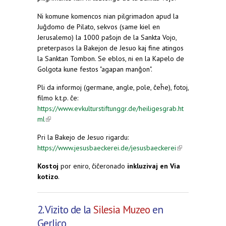
Ni komune komencos nian pilgrimadon apud la
Juĝdomo de Pilato, sekvos (same kiel en
Jerusalemo) la 1000 paŝojn de la Sankta Vojo,
preterpasos la Bakejon de Jesuo kaj fine atingos
la Sanktan Tombon. Se eblos, ni en la Kapelo de
Golgota kune festos "agapan manĝon".
Pli da informoj (germane, angle, pole, ĉeĥe), fotoj,
filmo k.t.p. ĉe:
https://www.evkulturstiftunggr.de/heiligesgrab.ht
ml
(link is external)
Pri la Bakejo de Jesuo rigardu:
https://www.jesusbaeckerei.de/jesusbaeckerei
(link is
external)
Kostoj
por eniro, ĉiĉeronado
inkluzivaj en Via
kotizo
.
2. Vizito de la
Silesia Muzeo
en
Gerlico