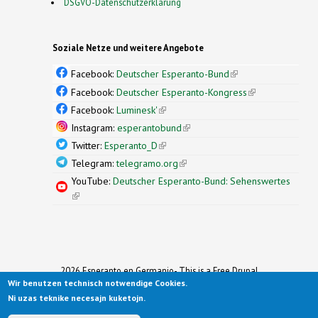
DSGVO-Datenschutzerklärung
Soziale Netze und weitere Angebote
Facebook:
Deutscher Esperanto-Bund
(link is
external)
Facebook:
Deutscher Esperanto-Kongress
(link is
external)
Facebook:
Luminesk'
(link is external)
Instagram:
esperantobund
(link is external)
Twitter:
Esperanto_D
(link is external)
Telegram:
telegramo.org
(link is external)
YouTube:
Deutscher Esperanto-Bund: Sehenswertes
(link is external)
2026 Esperanto en Germanio- This is a Free Drupal
Wir benutzen technisch notwendige Cookies.
Theme
Ported to Drupal for the Open Source Community by
Ni uzas teknike necesajn kuketojn.
Drupalizing
(link is external)
, a Project of
More than (just) Themes
(link is
.