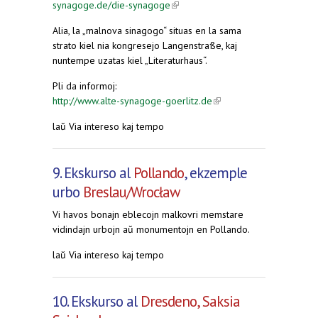
synagoge.de/die-synagoge
(link is external)
Alia, la „malnova sinagogo“ situas en la sama
strato kiel nia kongresejo Langenstraße, kaj
nuntempe uzatas kiel „Literaturhaus“.
Pli da informoj:
http://www.alte-synagoge-goerlitz.de
(link is
external)
laŭ Via intereso kaj tempo
9. Ekskurso al
Pollando
, ekzemple
urbo
Breslau/Wrocław
Vi havos bonajn eblecojn malkovri memstare
vidindajn urbojn aŭ monumentojn en Pollando.
laŭ Via intereso kaj tempo
10. Ekskurso al
Dresdeno, Saksia