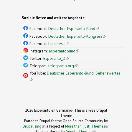
Soziale Netze und weitere Angebote
Facebook:
Deutscher Esperanto-Bund
(link is
external)
Facebook:
Deutscher Esperanto-Kongress
(link is
external)
Facebook:
Luminesk'
(link is external)
Instagram:
esperantobund
(link is external)
Twitter:
Esperanto_D
(link is external)
Telegram:
telegramo.org
(link is external)
YouTube:
Deutscher Esperanto-Bund: Sehenswertes
(link is external)
2026 Esperanto en Germanio- This is a Free Drupal
Theme
Ported to Drupal for the Open Source Community by
Drupalizing
(link is external)
, a Project of
More than (just) Themes
(link is
.
Original design by
Simple Themes
.
(link is
external)