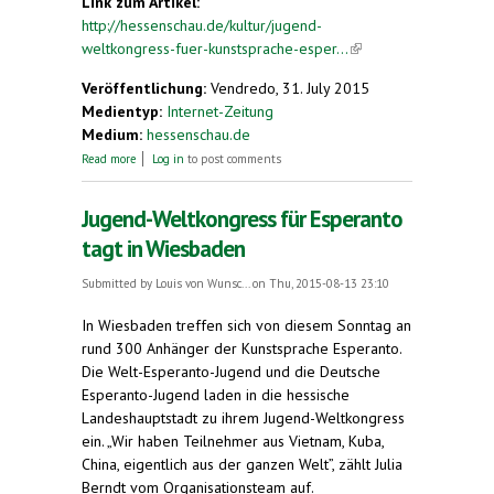
Link zum Artikel:
http://hessenschau.de/kultur/jugend-
weltkongress-fuer-kunstsprache-esper...
(link is
external)
Veröffentlichung:
Vendredo, 31. July 2015
Medientyp:
Internet-Zeitung
Medium:
hessenschau.de
about Kunstsprache. Jugend-Weltkongress für
Read more
Log in
to post comments
Esperanto
Jugend-Weltkongress für Esperanto
tagt in Wiesbaden
Submitted by
Louis von Wunsc...
on Thu, 2015-08-13 23:10
In Wiesbaden treffen sich von diesem Sonntag an
rund 300 Anhänger der Kunstsprache Esperanto.
Die Welt-Esperanto-Jugend und die Deutsche
Esperanto-Jugend laden in die hessische
Landeshauptstadt zu ihrem Jugend-Weltkongress
ein. „Wir haben Teilnehmer aus Vietnam, Kuba,
China, eigentlich aus der ganzen Welt”, zählt Julia
Berndt vom Organisationsteam auf.