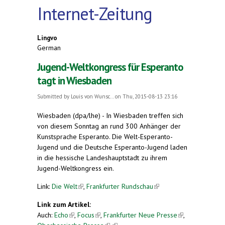
Internet-Zeitung
Lingvo
German
Jugend-Weltkongress für Esperanto
tagt in Wiesbaden
Submitted by
Louis von Wunsc...
on Thu, 2015-08-13 23:16
Wiesbaden (dpa/lhe) - In Wiesbaden treffen sich
von diesem Sonntag an rund 300 Anhänger der
Kunstsprache Esperanto. Die Welt-Esperanto-
Jugend und die Deutsche Esperanto-Jugend laden
in die hessische Landeshauptstadt zu ihrem
Jugend-Weltkongress ein.
Link:
Die Welt
(link is external)
,
Frankfurter Rundschau
(link is
external)
Link zum Artikel:
Auch:
Echo
(link is external)
,
Focus
(link is external)
,
Frankfurter Neue Presse
(link is
,