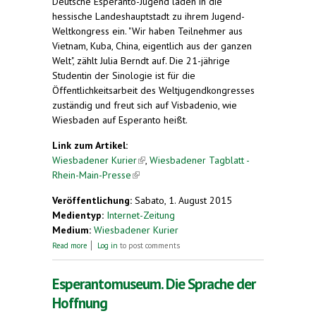
Deutsche Esperanto-Jugend laden in die
hessische Landeshauptstadt zu ihrem Jugend-
Weltkongress ein. "Wir haben Teilnehmer aus
Vietnam, Kuba, China, eigentlich aus der ganzen
Welt", zählt Julia Berndt auf. Die 21-jährige
Studentin der Sinologie ist für die
Öffentlichkeitsarbeit des Weltjugendkongresses
zuständig und freut sich auf Visbadenio, wie
Wiesbaden auf Esperanto heißt.
Link zum Artikel:
Wiesbadener Kurier
(link is external)
,
Wiesbadener Tagblatt -
Rhein-Main-Presse
(link is external)
Veröffentlichung:
Sabato, 1. August 2015
Medientyp:
Internet-Zeitung
Medium:
Wiesbadener Kurier
about Wiesbaden spricht eine Woche lang
Read more
Log in
to post comments
Esperanto - Weltjugendkongress in der
Jugendherberge
Esperantomuseum. Die Sprache der
Hoffnung