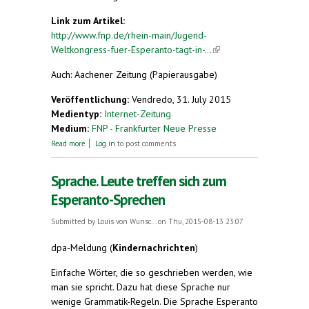
Link zum Artikel:
http://www.fnp.de/rhein-main/Jugend-
Weltkongress-fuer-Esperanto-tagt-in-...
(link is
external)
Auch: Aachener Zeitung (Papierausgabe)
Veröffentlichung:
Vendredo, 31. July 2015
Medientyp:
Internet-Zeitung
Medium:
FNP - Frankfurter Neue Presse
about Jugend-Weltkongress für Esperanto tagt in
Read more
Log in
to post comments
Wiesbaden
Sprache. Leute treffen sich zum
Esperanto-Sprechen
Submitted by
Louis von Wunsc...
on Thu, 2015-08-13 23:07
dpa-Meldung (
Kindernachrichten
)
Einfache Wörter, die so geschrieben werden, wie
man sie spricht. Dazu hat diese Sprache nur
wenige Grammatik-Regeln. Die Sprache Esperanto