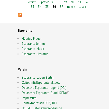
Pages
« first
‹ previous
…
29
30
31
32
33
34
35
36
37
next ›
last »
Esperanto
Häufige Fragen
Esperanto lernen
Esperanto-Musik
Esperanto-Literatur
Verein
Esperanto-Laden Berlin
Zeitschrift: Esperanto aktuell
Deutsche Esperanto-Jugend (DEJ)
Deutscher Esperanto-Bund (DEB)
(link is external)
Impressum
Kontaktadressen DEB/ DEJ
DSGVO-Datenschutzerklärung