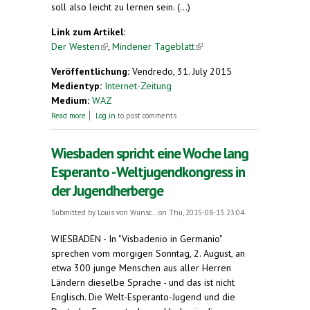
soll also leicht zu lernen sein. (...)
Link zum Artikel:
Der Westen
(link is external)
,
Mindener Tageblatt
(link is
external)
Veröffentlichung:
Vendredo, 31. July 2015
Medientyp:
Internet-Zeitung
Medium:
WAZ
about Sprache. Leute treffen sich zum Esperanto-
Read more
Log in
to post comments
Sprechen
Wiesbaden spricht eine Woche lang
Esperanto - Weltjugendkongress in
der Jugendherberge
Submitted by
Louis von Wunsc...
on Thu, 2015-08-13 23:04
WIESBADEN - In "Visbadenio in Germanio"
sprechen vom morgigen Sonntag, 2. August, an
etwa 300 junge Menschen aus aller Herren
Ländern dieselbe Sprache - und das ist nicht
Englisch. Die Welt-Esperanto-Jugend und die