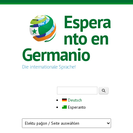
Skip to main content
Espera
nto en
Germanio
Die internationale Sprache!
Search form
Serĉi
Deutsch
Esperanto