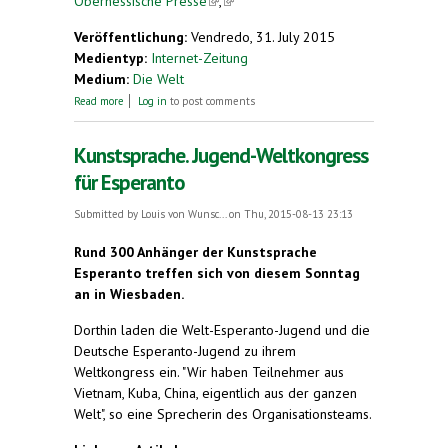
Oberhessische Presse
(link is external)
,
(link is external)
external)
Veröffentlichung:
Vendredo, 31. July 2015
Medientyp:
Internet-Zeitung
Medium:
Die Welt
about Jugend-Weltkongress für Esperanto tagt in
Read more
Log in
to post comments
Wiesbaden
Kunstsprache. Jugend-Weltkongress
für Esperanto
Submitted by
Louis von Wunsc...
on Thu, 2015-08-13 23:13
Rund 300 Anhänger der Kunstsprache
Esperanto treffen sich von diesem Sonntag
an in Wiesbaden.
Dorthin laden die Welt-Esperanto-Jugend und die
Deutsche Esperanto-Jugend zu ihrem
Weltkongress ein. "Wir haben Teilnehmer aus
Vietnam, Kuba, China, eigentlich aus der ganzen
Welt", so eine Sprecherin des Organisationsteams.