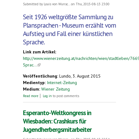
Submitted by
Louis von Wunsc...
on Thu, 2015-08-13 23:00
Seit 1926 weltgrößte Sammlung zu
Plansprachen - Museum erzählt vom
Aufstieg und Fall einer künstlichen
Sprache.
Link zum Artikel:
http://www.wienerzeitung.at/nachrichten/wien/stadtleben/766
Sprac...
(link is external)
Veröffentlichung:
Lundo, 3. August 2015
Medientyp:
Internet-Zeitung
Medium:
Wiener Zeitung
about Esperantomuseum. Die Sprache der Hoffnung
Read more
Log in
to post comments
Esperanto-Weltkongress in
Wiesbaden: Crashkurs für
Jugendherbergsmitarbeiter