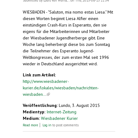
Submitted by
Louis von Wunsc...
on Thu, 2015-08-13 22:54
WIESBADEN - "Saluton, mia nomo estas Liesa." Mit
diesen Worten beginnt Liesa Alfier einen
einstündigen Crash-Kurs in Esperanto, den sie
eigens für die Mitarbeiterinnen und Mitarbeiter
der Wiesbadener Jugendherberge gibt. Eine
Woche lang beherbergt diese bis zum Sonntag
die Teilnehmer des Esperanto Jugend-
Weltkongresses, der zum ersten Mal seit 1996
wieder in Deutschland ausgerichtet wird.
Link zum Artikel:
http://www.wiesbadener-
kurier.de/lokales/wiesbaden/nachrichten-
wiesbaden...
(link is external)
Veröffentlichung:
Lundo, 3. August 2015
Medientyp:
Internet-Zeitung
Medium:
Wiesbadener Kurier
about Esperanto-Weltkongress in Wiesbaden:
Read more
Log in
to post comments
Crashkurs für Jugendherbergsmitarbeiter