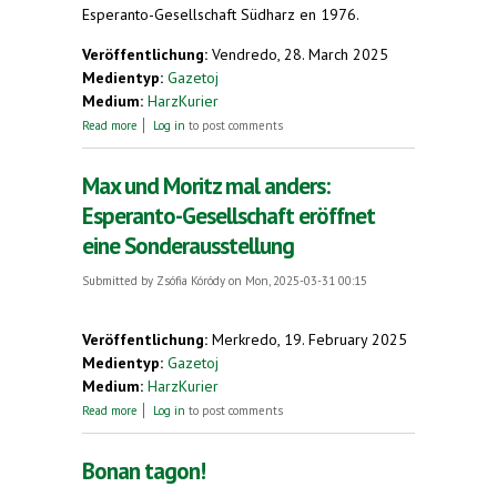
Esperanto-Gesellschaft Südharz en 1976.
Veröffentlichung:
Vendredo, 28. March 2025
Medientyp:
Gazetoj
Medium:
HarzKurier
about Erinnerung an Esperanto-Pioniere: Zwei
Read more
Log in
to post comments
Gedenksteine eingeweiht
Max und Moritz mal anders:
Esperanto-Gesellschaft eröffnet
eine Sonderausstellung
Submitted by
Zsófia Kóródy
on Mon, 2025-03-31 00:15
Veröffentlichung:
Merkredo, 19. February 2025
Medientyp:
Gazetoj
Medium:
HarzKurier
about Max und Moritz mal anders: Esperanto-
Read more
Log in
to post comments
Gesellschaft eröffnet eine Sonderausstellung
Bonan tagon!