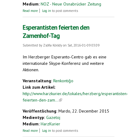
Medium:
NOZ - Neue Osnabrücker Zeitung
about Wo die Kunstsprache normal ist - Herzberg
Read more
Log in
to post comments
am Harz das Esperanto-Städtchen
Esperantisten feierten den
Zamenhof-Tag
Submitted by
Zsófia Kóródy
on Sat, 2016-01-09 03:09
Im Herzberger Esperanto-Centro gab es eine
internationale Skype-Konferenz und weitere
Aktionen.
Veranstaltung:
Renkontiĝo
Link zum Artikel:
http://www.harzkurier.de/lokales/herzberg/esperantisten-
feierten-den-zam...
(link is external)
Veröffentlichung:
Mardo, 22. December 2015
Medientyp:
Gazetoj
Medium:
HarzKurier
about Esperantisten feierten den Zamenhof-Tag
Read more
Log in
to post comments