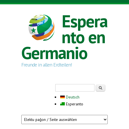
Skip to main content
Espera
nto en
Germanio
Freunde in allen Erdteilen!
Search form
Serĉi
Deutsch
Esperanto