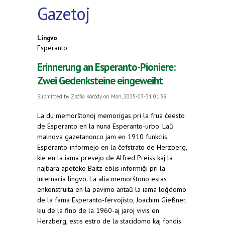
Gazetoj
Lingvo
Esperanto
Erinnerung an Esperanto-Pioniere:
Zwei Gedenksteine eingeweiht
Submitted by
Zsófia Kóródy
on Mon, 2025-03-31 01:39
La du memorŝtonoj memorigas pri la frua ĉeesto
de Esperanto en la nuna Esperanto-urbo. Laŭ
malnova gazetanonco jam en 1910 funkciis
Esperanto-informejo en la ĉefstrato de Herzberg,
kie en la iama presejo de Alfred Preiss kaj la
najbara apoteko Baitz eblis informiĝi pri la
internacia lingvo. La alia memorŝtono estas
enkonstruita en la pavimo antaŭ la iama loĝdomo
de la fama Esperanto-fervojisto, Joachim Gießner,
kiu de la fino de la 1960-aj jaroj vivis en
Herzberg, estis estro de la stacidomo kaj fondis