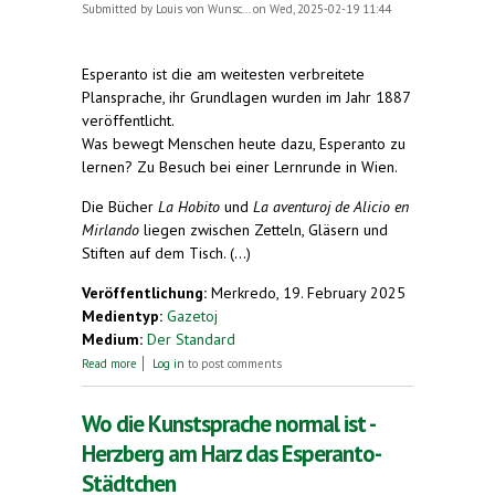
Submitted by
Louis von Wunsc...
on Wed, 2025-02-19 11:44
Esperanto ist die am weitesten verbreitete
Plansprache, ihr Grundlagen wurden im Jahr 1887
veröffentlicht.
Was bewegt Menschen heute dazu, Esperanto zu
lernen? Zu Besuch bei einer Lernrunde in Wien.
Die Bücher
La Hobito
und
La aventuroj de Alicio en
Mirlando
liegen zwischen Zetteln, Gläsern und
Stiften auf dem Tisch. (...)
Veröffentlichung:
Merkredo, 19. February 2025
Medientyp:
Gazetoj
Medium:
Der Standard
about Bonan tagon!
Read more
Log in
to post comments
Wo die Kunstsprache normal ist -
Herzberg am Harz das Esperanto-
Städtchen