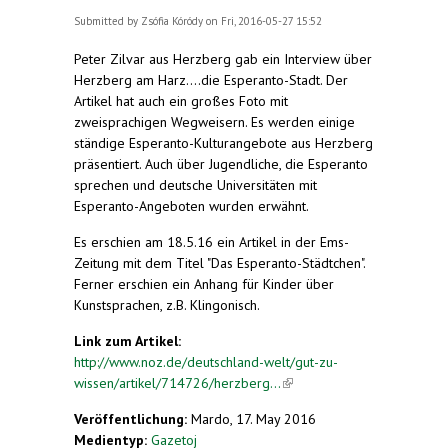
Submitted by
Zsófia Kóródy
on Fri, 2016-05-27 15:52
Peter Zilvar aus Herzberg gab ein Interview über
Herzberg am Harz....die Esperanto-Stadt. Der
Artikel hat auch ein großes Foto mit
zweisprachigen Wegweisern. Es werden einige
ständige Esperanto-Kulturangebote aus Herzberg
präsentiert. Auch über Jugendliche, die Esperanto
sprechen und deutsche Universitäten mit
Esperanto-Angeboten wurden erwähnt.
Es erschien am 18.5.16 ein Artikel in der Ems-
Zeitung mit dem Titel "Das Esperanto-Städtchen".
Ferner erschien ein Anhang für Kinder über
Kunstsprachen, z.B. Klingonisch.
Link zum Artikel:
http://www.noz.de/deutschland-welt/gut-zu-
wissen/artikel/714726/herzberg...
(link is
external)
Veröffentlichung:
Mardo, 17. May 2016
Medientyp:
Gazetoj