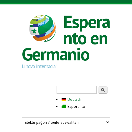
Skip to main content
Espera
nto en
Germanio
Lingvo internacia!
Search form
Serĉi
Deutsch
Esperanto