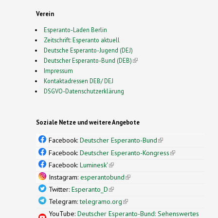
Verein
Esperanto-Laden Berlin
Zeitschrift: Esperanto aktuell
Deutsche Esperanto-Jugend (DEJ)
Deutscher Esperanto-Bund (DEB)
(link is external)
Impressum
Kontaktadressen DEB/ DEJ
DSGVO-Datenschutzerklärung
Soziale Netze und weitere Angebote
Facebook:
Deutscher Esperanto-Bund
(link is
external)
Facebook:
Deutscher Esperanto-Kongress
(link is
external)
Facebook:
Luminesk'
(link is external)
Instagram:
esperantobund
(link is external)
Twitter:
Esperanto_D
(link is external)
Telegram:
telegramo.org
(link is external)
YouTube:
Deutscher Esperanto-Bund: Sehenswertes