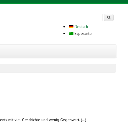
Search form
Serĉi
Deutsch
Esperanto
ts mit viel Geschichte und wenig Gegenwart. (...)