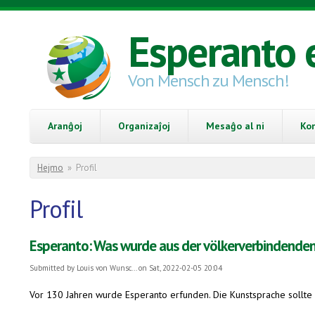
Skip to main content
Esperanto 
Von Mensch zu Mensch!
Aranĝoj
Organizaĵoj
Mesaĝo al ni
Ko
You are here
Hejmo
»
Profil
Profil
Esperanto: Was wurde aus der völkerverbindende
Submitted by
Louis von Wunsc...
on Sat, 2022-02-05 20:04
Vor 130 Jahren wurde Esperanto erfunden. Die Kunstsprache sollte