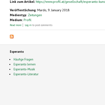
Link zum Artikel:
https://www.profil.at/gesellschaft/esperanto-ku
Veröffentlichung:
Mardo, 9. January 2018
Medientyp:
Zeitungen
Medium:
Profil
about Esperanto: Was wurde aus der völkerverbindenden Kunstsprache?
Read more
Log in
to post comments
Esperanto
Häufige Fragen
Esperanto lernen
Esperanto-Musik
Esperanto-Literatur