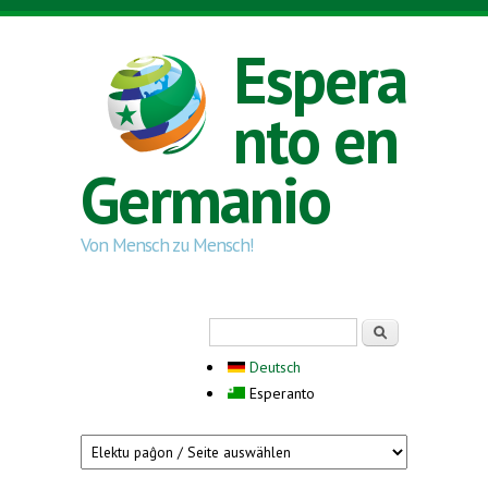
Skip to main content
Espera
nto en
Germanio
Von Mensch zu Mensch!
Search form
Serĉi
Deutsch
Esperanto