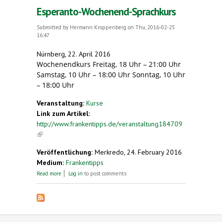
Esperanto-Wochenend-Sprachkurs
Submitted by
Hermann Kroppenberg
on Thu, 2016-02-25
16:47
Nürnberg, 22. April 2016
Wochenendkurs Freitag, 18 Uhr – 21:00 Uhr
Samstag, 10 Uhr – 18:00 Uhr Sonntag, 10 Uhr
– 18:00 Uhr
Veranstaltung:
Kurse
Link zum Artikel:
http://www.frankentipps.de/veranstaltung184709
(link is external)
Veröffentlichung:
Merkredo, 24. February 2016
Medium:
Frankentipps
about Esperanto-Wochenend-Sprachkurs
Read more
Log in
to post comments