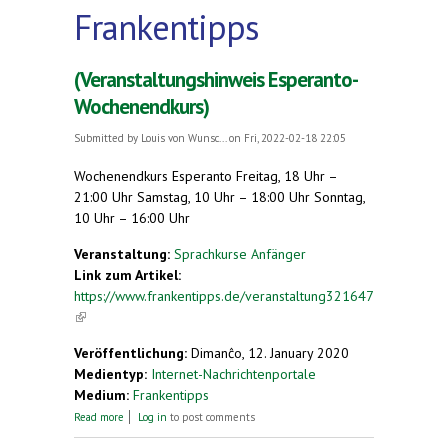
Frankentipps
(Veranstaltungshinweis Esperanto-
Wochenendkurs)
Submitted by
Louis von Wunsc...
on Fri, 2022-02-18 22:05
Wochenendkurs Esperanto Freitag, 18 Uhr –
21:00 Uhr Samstag, 10 Uhr – 18:00 Uhr Sonntag,
10 Uhr – 16:00 Uhr
Veranstaltung:
Sprachkurse Anfänger
Link zum Artikel:
https://www.frankentipps.de/veranstaltung321647
(link is external)
Veröffentlichung:
Dimanĉo, 12. January 2020
Medientyp:
Internet-Nachrichtenportale
Medium:
Frankentipps
about (Veranstaltungshinweis Esperanto-
Read more
Log in
to post comments
Wochenendkurs)