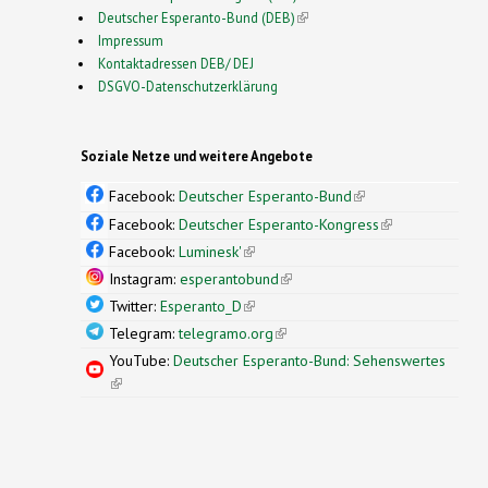
Deutscher Esperanto-Bund (DEB)
(link is external)
Impressum
Kontaktadressen DEB/ DEJ
DSGVO-Datenschutzerklärung
Soziale Netze und weitere Angebote
Facebook:
Deutscher Esperanto-Bund
(link is
external)
Facebook:
Deutscher Esperanto-Kongress
(link is
external)
Facebook:
Luminesk'
(link is external)
Instagram:
esperantobund
(link is external)
Twitter:
Esperanto_D
(link is external)
Telegram:
telegramo.org
(link is external)
YouTube:
Deutscher Esperanto-Bund: Sehenswertes
(link is external)