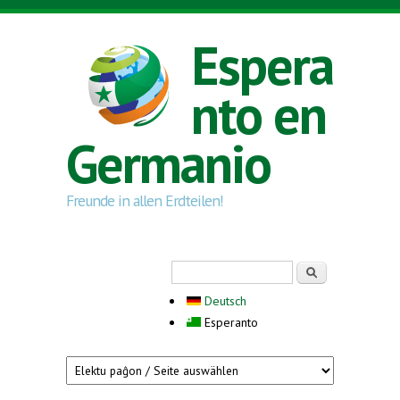
Skip to main content
Espera
nto en
Germanio
Freunde in allen Erdteilen!
Search form
Serĉi
Deutsch
Esperanto