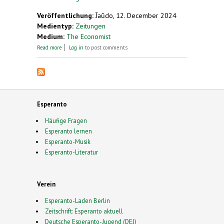
Veröffentlichung:
Ĵaŭdo, 12. December 2024
Medientyp:
Zeitungen
Medium:
The Economist
about Why China is losing interest in English
Read more
Log in
to post comments
Esperanto
Häufige Fragen
Esperanto lernen
Esperanto-Musik
Esperanto-Literatur
Verein
Esperanto-Laden Berlin
Zeitschrift: Esperanto aktuell
Deutsche Esperanto-Jugend (DEJ)