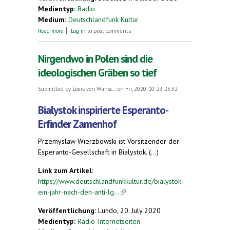
Medientyp:
Radio
Medium:
Deutschlandfunk Kultur
about Über die eindeutige Seele von Plansprachen
Read more
Log in
to post comments
Nirgendwo in Polen sind die
ideologischen Gräben so tief
Submitted by
Louis von Wunsc...
on Fri, 2020-10-23 23:32
Bialystok inspirierte Esperanto-
Erfinder Zamenhof
Przemyslaw Wierzbowski ist Vorsitzender der
Esperanto-Gesellschaft in Bialystok. (...)
Link zum Artikel:
https://www.deutschlandfunkkultur.de/bialystok-
ein-jahr-nach-den-anti-lg...
(link is external)
Veröffentlichung:
Lundo, 20. July 2020
Medientyp:
Radio-Internetseiten