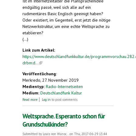
Ist im Internetzeitalter die Plansprachenidee
endgültig passé, weil sich alle auf ein
rudimentäres Basic Englisch geeinigt haben?
Oder existiert, im Gegenteil, erst jetzt die nötige
Netzwerkstruktur, um eine echte Weltsprache zu
etablieren?
(...)
Link zum Artikel:
https://www.deutschlandfunkkultur.de/programmvorschau.282.
drbm:d...
(link is external)
Veröffentlichung:
Merkredo, 27. November 2019
Medientyp:
Radio-Internetseiten
Medium:
Deutschlandfunk Kultur
about Ankündigung der Sendung "Die Entbabelung
Read more
Log in
to post comments
der Welt. Esperanto, Volapük und Klingonisch.
Plansprachen heute"
Weltsprache. Esperanto schon für
Grundschulkinder?
Submitted by
Louis von Wunsc...
on Thu, 2017-06-29 13:44