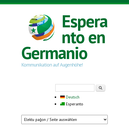
Skip to main content
Espera
nto en
Germanio
Kommunikation auf Augenhöhe!
Search form
Serĉi
Deutsch
Esperanto