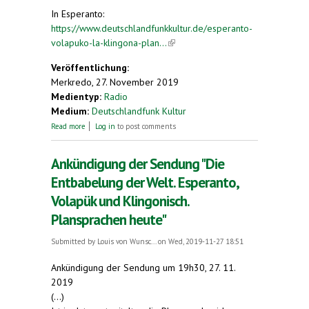
In Esperanto:
https://www.deutschlandfunkkultur.de/esperanto-
volapuko-la-klingona-plan...
(link is external)
Veröffentlichung:
Merkredo, 27. November 2019
Medientyp:
Radio
Medium:
Deutschlandfunk Kultur
about Die Entbabelung der Welt
Read more
Log in
to post comments
Ankündigung der Sendung "Die
Entbabelung der Welt. Esperanto,
Volapük und Klingonisch.
Plansprachen heute"
Submitted by
Louis von Wunsc...
on Wed, 2019-11-27 18:51
Ankündigung der Sendung um 19h30, 27. 11.
2019
(...)