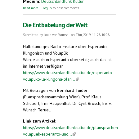
Medium:
Deutschlandfunk Kultur
about Nirgendwo in Polen sind die ideologischen
Read more
Log in
to post comments
Gräben so tief
Die Entbabelung der Welt
Submitted by
Louis von Wunsc...
on Thu, 2019-11-28 10:08
Halbstündiges Radio-Feature über Esperanto,
Klingonisch und Volapük.
Wurde auch in Esperanto übersetzt; auch das ist
im Internet verfügbar,
https://www.deutschlandfunkkultur.de/esperanto-
volapuko-la-klingona-plan...
(link is external)
Mit Beiträgen von Bernhard Tuider
(Plansprachensammlung Wien), Prof. Klaus
Schubert, Irmi Haupenthal, Dr. Cyril Brosch, Iris v.
Wunsch Teruel.
Link zum Artikel:
https://www.deutschlandfunkkultur.de/plansprachen-
volapuek-esperanto-und...
(link is external)