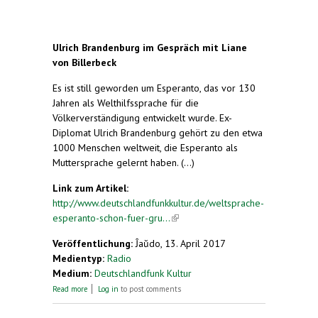
Ulrich Brandenburg im Gespräch mit Liane
von Billerbeck
Es ist still geworden um Esperanto, das vor 130
Jahren als Welthilfssprache für die
Völkerverständigung entwickelt wurde. Ex-
Diplomat Ulrich Brandenburg gehört zu den etwa
1000 Menschen weltweit, die Esperanto als
Muttersprache gelernt haben. (...)
Link zum Artikel:
http://www.deutschlandfunkkultur.de/weltsprache-
esperanto-schon-fuer-gru...
(link is external)
Veröffentlichung:
Ĵaŭdo, 13. April 2017
Medientyp:
Radio
Medium:
Deutschlandfunk Kultur
about Weltsprache. Esperanto schon für
Read more
Log in
to post comments
Grundschulkinder?