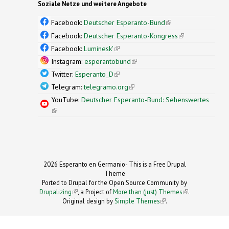
Soziale Netze und weitere Angebote
Facebook:
Deutscher Esperanto-Bund
(link is
external)
Facebook:
Deutscher Esperanto-Kongress
(link is
external)
Facebook:
Luminesk'
(link is external)
Instagram:
esperantobund
(link is external)
Twitter:
Esperanto_D
(link is external)
Telegram:
telegramo.org
(link is external)
YouTube:
Deutscher Esperanto-Bund: Sehenswertes
(link is external)
2026 Esperanto en Germanio- This is a Free Drupal
Theme
Ported to Drupal for the Open Source Community by
Drupalizing
(link is external)
, a Project of
More than (just) Themes
(link is
.
Original design by
Simple Themes
.
(link is
external)
external)