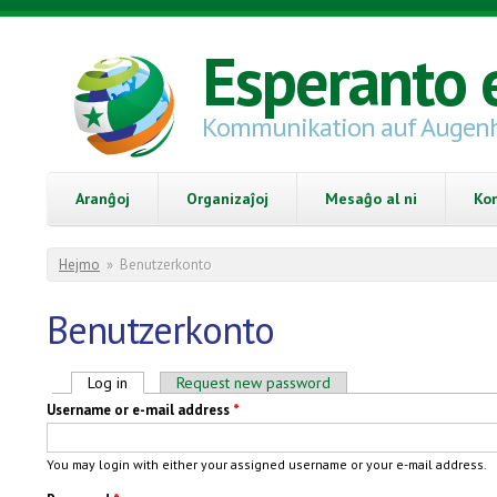
Skip to main content
Esperanto 
Kommunikation auf Augen
Aranĝoj
Organizaĵoj
Mesaĝo al ni
Ko
You are here
Hejmo
»
Benutzerkonto
Benutzerkonto
Primary tabs
Log in
(active tab)
Request new password
Username or e-mail address
*
You may login with either your assigned username or your e-mail address.