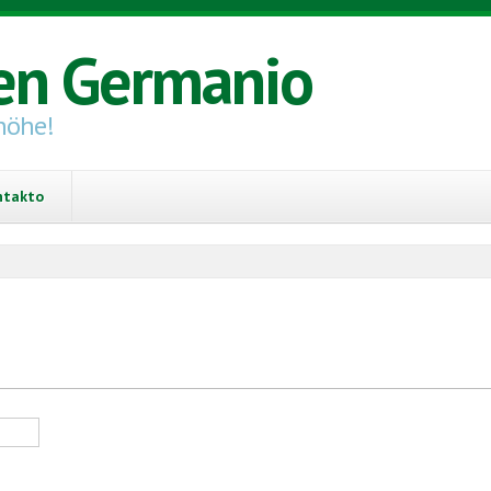
en Germanio
höhe!
ntakto