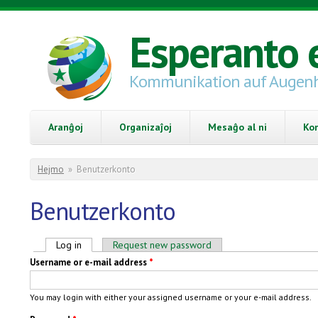
Skip to main content
Esperanto 
Kommunikation auf Augen
Aranĝoj
Organizaĵoj
Mesaĝo al ni
Ko
You are here
Hejmo
»
Benutzerkonto
Benutzerkonto
Primary tabs
Log in
(active tab)
Request new password
Username or e-mail address
*
You may login with either your assigned username or your e-mail address.