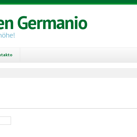
en Germanio
höhe!
ntakto