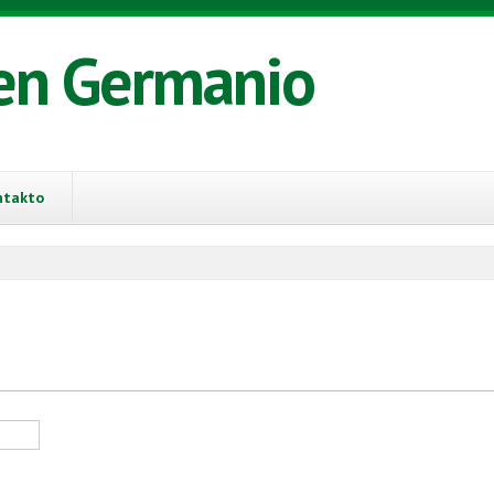
en Germanio
ntakto