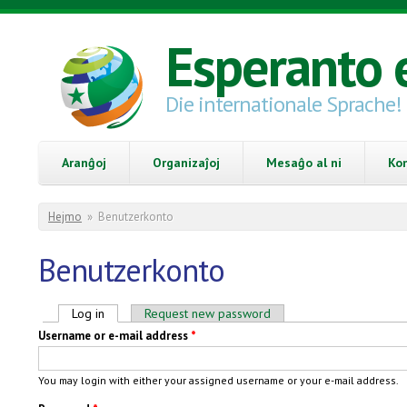
Skip to main content
Esperanto 
Die internationale Sprache!
Aranĝoj
Organizaĵoj
Mesaĝo al ni
Ko
You are here
Hejmo
»
Benutzerkonto
Benutzerkonto
Primary tabs
Log in
(active tab)
Request new password
Username or e-mail address
*
You may login with either your assigned username or your e-mail address.