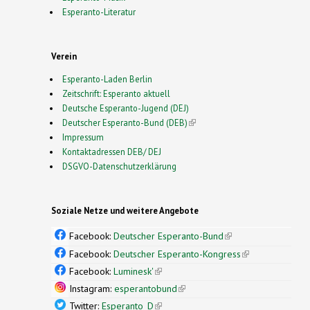
Esperanto-Literatur
Verein
Esperanto-Laden Berlin
Zeitschrift: Esperanto aktuell
Deutsche Esperanto-Jugend (DEJ)
Deutscher Esperanto-Bund (DEB)
(link is external)
Impressum
Kontaktadressen DEB/ DEJ
DSGVO-Datenschutzerklärung
Soziale Netze und weitere Angebote
Facebook:
Deutscher Esperanto-Bund
(link is
external)
Facebook:
Deutscher Esperanto-Kongress
(link is
external)
Facebook:
Luminesk'
(link is external)
Instagram:
esperantobund
(link is external)
Twitter:
Esperanto_D
(link is external)