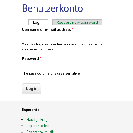
Benutzerkonto
Primary tabs
Log in
(active tab)
Request new password
Username or e-mail address
*
You may login with either your assigned username or
your e-mail address.
Password
*
The password field is case sensitive.
Esperanto
Häufige Fragen
Esperanto lernen
Esperanto-Musik