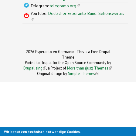
Telegram:
telegramo.org
(link is external)
YouTube:
Deutscher Esperanto-Bund: Sehenswertes
(link is external)
2026 Esperanto en Germanio- This is a Free Drupal
Theme
Ported to Drupal for the Open Source Community by
Drupalizing
(link is external)
, a Project of
More than (just) Themes
(link is
.
Original design by
Simple Themes
.
(link is
external)
external)
Wir benutzen technisch notwendige Cookies.