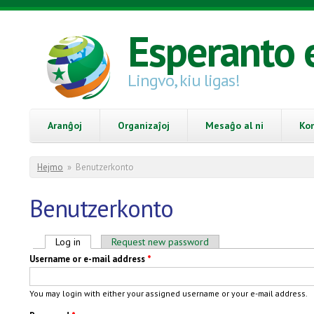
Skip to main content
Esperanto 
Lingvo, kiu ligas!
Aranĝoj
Organizaĵoj
Mesaĝo al ni
Ko
You are here
Hejmo
»
Benutzerkonto
Benutzerkonto
Primary tabs
Log in
(active tab)
Request new password
Username or e-mail address
*
You may login with either your assigned username or your e-mail address.