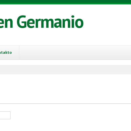
en Germanio
ntakto