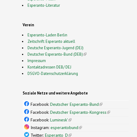
Esperanto-Literatur
Verein
Esperanto-Laden Berlin
Zeitschrift: Esperanto aktuell
Deutsche Esperanto-Jugend (DEJ)
Deutscher Esperanto-Bund (DEB)
(link is external)
Impressum
Kontaktadressen DEB/ DEJ
DSGVO-Datenschutzerklärung
Soziale Netze und weitere Angebote
Facebook:
Deutscher Esperanto-Bund
(link is
external)
Facebook:
Deutscher Esperanto-Kongress
(link is
external)
Facebook:
Luminesk'
(link is external)
Instagram:
esperantobund
(link is external)
Twitter:
Esperanto_D
(link is external)