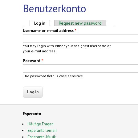
Benutzerkonto
Primary tabs
Log in
(active tab)
Request new password
Username or e-mail address
*
You may login with either your assigned username or
your e-mail address.
Password
*
The password field is case sensitive.
Esperanto
Häufige Fragen
Esperanto lernen
Esperanto-Musik