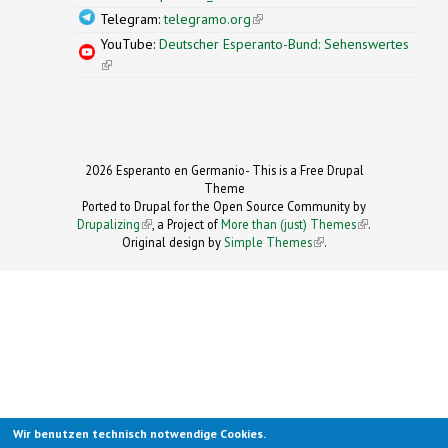
Telegram:
telegramo.org
(link is external)
YouTube:
Deutscher Esperanto-Bund: Sehenswertes
(link is external)
2026 Esperanto en Germanio- This is a Free Drupal
Theme
Ported to Drupal for the Open Source Community by
Drupalizing
(link is external)
, a Project of
More than (just) Themes
(link is
.
Original design by
Simple Themes
.
(link is
external)
external)
Wir benutzen technisch notwendige Cookies.