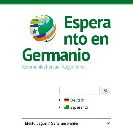
Skip to main content
Espera
nto en
Germanio
Kommunikation auf Augenhöhe!
Search form
Serĉi
Deutsch
Esperanto