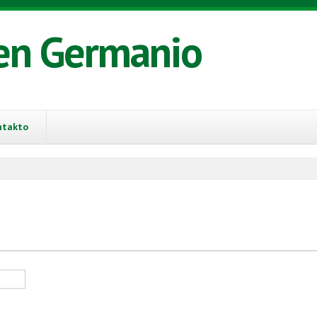
en Germanio
ntakto