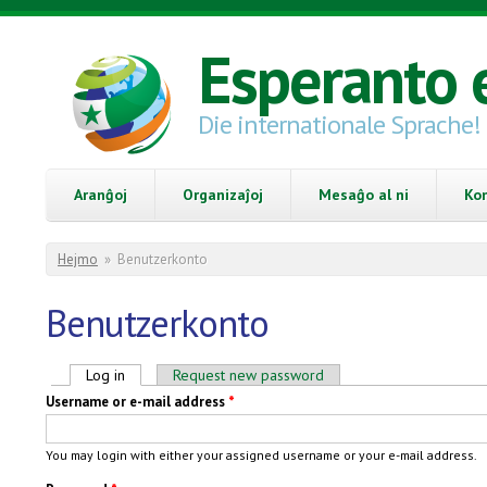
Skip to main content
Esperanto 
Die internationale Sprache!
Aranĝoj
Organizaĵoj
Mesaĝo al ni
Ko
You are here
Hejmo
»
Benutzerkonto
Benutzerkonto
Primary tabs
Log in
(active tab)
Request new password
Username or e-mail address
*
You may login with either your assigned username or your e-mail address.