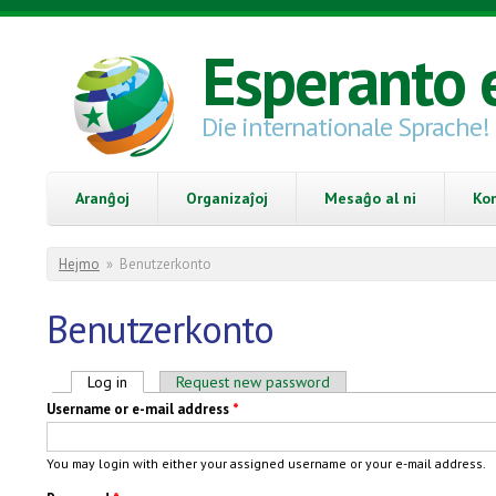
Skip to main content
Esperanto 
Die internationale Sprache!
Aranĝoj
Organizaĵoj
Mesaĝo al ni
Ko
You are here
Hejmo
»
Benutzerkonto
Benutzerkonto
Primary tabs
Log in
(active tab)
Request new password
Username or e-mail address
*
You may login with either your assigned username or your e-mail address.