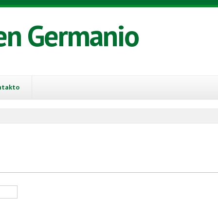
en Germanio
ntakto