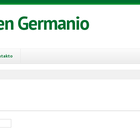
en Germanio
ntakto