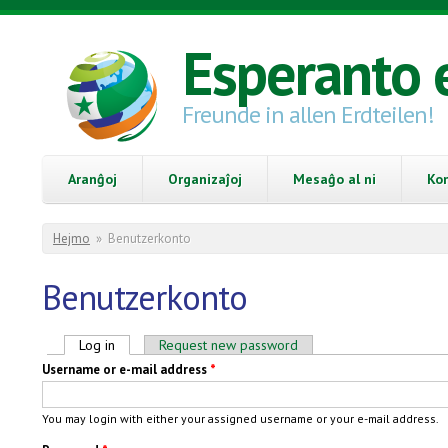
Skip to main content
Esperanto 
Freunde in allen Erdteilen!
Aranĝoj
Organizaĵoj
Mesaĝo al ni
Ko
You are here
Hejmo
»
Benutzerkonto
Benutzerkonto
Primary tabs
Log in
(active tab)
Request new password
Username or e-mail address
*
You may login with either your assigned username or your e-mail address.