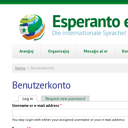
Skip to main content
Esperanto 
Die internationale Sprache!
Aranĝoj
Organizaĵoj
Mesaĝo al ni
Ko
You are here
Hejmo
»
Benutzerkonto
Benutzerkonto
Primary tabs
Log in
(active tab)
Request new password
Username or e-mail address
*
You may login with either your assigned username or your e-mail address.