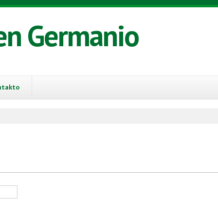
en Germanio
ntakto