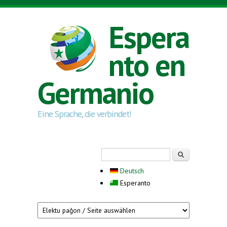
Skip to main content
Espera
nto en
Germanio
Eine Sprache, die verbindet!
Search form
Serĉi
Deutsch
Esperanto