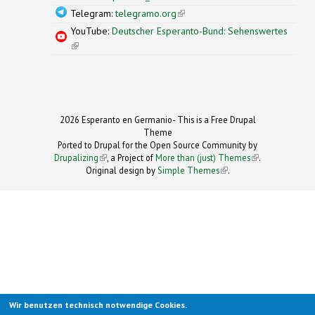
Telegram:
telegramo.org
(link is external)
YouTube:
Deutscher Esperanto-Bund: Sehenswertes
(link is external)
2026 Esperanto en Germanio- This is a Free Drupal
Theme
Ported to Drupal for the Open Source Community by
Drupalizing
(link is external)
, a Project of
More than (just) Themes
(link is
.
Original design by
Simple Themes
.
(link is
external)
external)
Wir benutzen technisch notwendige Cookies.