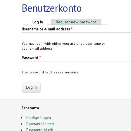
Benutzerkonto
Primary tabs
Log in
(active tab)
Request new password
Username or e-mail address
*
You may login with either your assigned username or
your e-mail address.
Password
*
The password field is case sensitive.
Esperanto
Häufige Fragen
Esperanto lernen
Esperanto-Musik