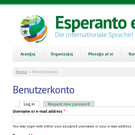
Skip to main content
Esperanto 
Die internationale Sprache!
Aranĝoj
Organizaĵoj
Mesaĝo al ni
Ko
You are here
Hejmo
»
Benutzerkonto
Benutzerkonto
Primary tabs
Log in
(active tab)
Request new password
Username or e-mail address
*
You may login with either your assigned username or your e-mail address.