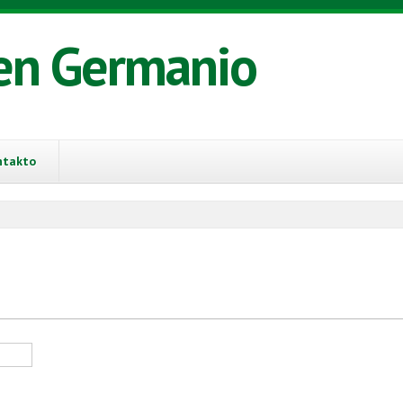
en Germanio
ntakto