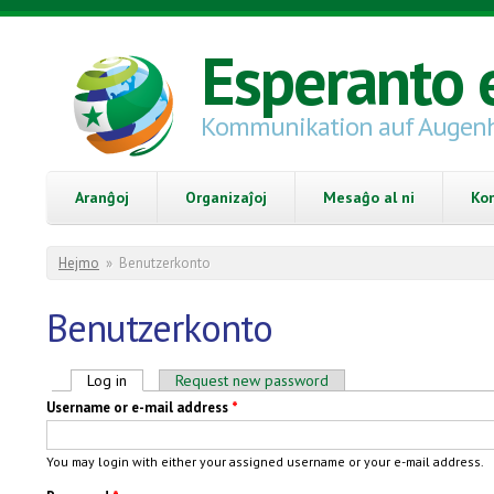
Skip to main content
Esperanto 
Kommunikation auf Augen
Aranĝoj
Organizaĵoj
Mesaĝo al ni
Ko
You are here
Hejmo
»
Benutzerkonto
Benutzerkonto
Primary tabs
Log in
(active tab)
Request new password
Username or e-mail address
*
You may login with either your assigned username or your e-mail address.