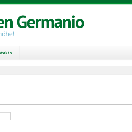
en Germanio
höhe!
ntakto