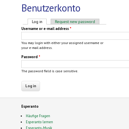
Benutzerkonto
Primary tabs
Log in
(active tab)
Request new password
Username or e-mail address
*
You may login with either your assigned username or
your e-mail address.
Password
*
The password field is case sensitive.
Esperanto
Häufige Fragen
Esperanto lernen
Esperanto-Musik