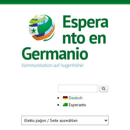
Skip to main content
Espera
nto en
Germanio
Kommunikation auf Augenhöhe!
Search form
Serĉi
Deutsch
Esperanto