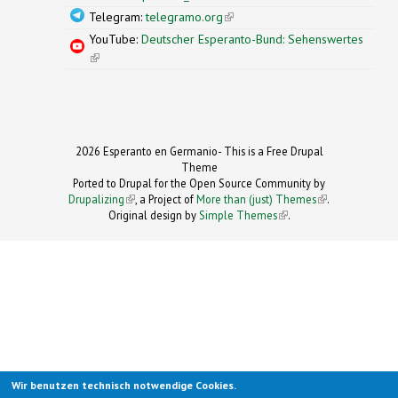
Telegram:
telegramo.org
(link is external)
YouTube:
Deutscher Esperanto-Bund: Sehenswertes
(link is external)
2026 Esperanto en Germanio- This is a Free Drupal
Theme
Ported to Drupal for the Open Source Community by
Drupalizing
(link is external)
, a Project of
More than (just) Themes
(link is
.
Original design by
Simple Themes
.
(link is
external)
external)
Wir benutzen technisch notwendige Cookies.