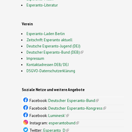
Esperanto-Literatur
Verein
Esperanto-Laden Berlin
Zeitschrift: Esperanto aktuell
Deutsche Esperanto-Jugend (DEJ)
Deutscher Esperanto-Bund (DEB)
(link is external)
Impressum
Kontaktadressen DEB/ DEJ
DSGVO-Datenschutzerklärung
Soziale Netze und weitere Angebote
Facebook:
Deutscher Esperanto-Bund
(link is
external)
Facebook:
Deutscher Esperanto-Kongress
(link is
external)
Facebook:
Luminesk'
(link is external)
Instagram:
esperantobund
(link is external)
Twitter:
Esperanto_D
(link is external)