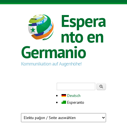
Skip to main content
Espera
nto en
Germanio
Kommunikation auf Augenhöhe!
Search form
Serĉi
Deutsch
Esperanto