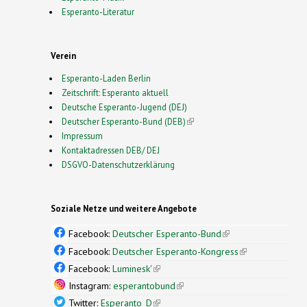
Esperanto-Literatur
Verein
Esperanto-Laden Berlin
Zeitschrift: Esperanto aktuell
Deutsche Esperanto-Jugend (DEJ)
Deutscher Esperanto-Bund (DEB)
(link is external)
Impressum
Kontaktadressen DEB/ DEJ
DSGVO-Datenschutzerklärung
Soziale Netze und weitere Angebote
Facebook:
Deutscher Esperanto-Bund
(link is
external)
Facebook:
Deutscher Esperanto-Kongress
(link is
external)
Facebook:
Luminesk'
(link is external)
Instagram:
esperantobund
(link is external)
Twitter:
Esperanto_D
(link is external)