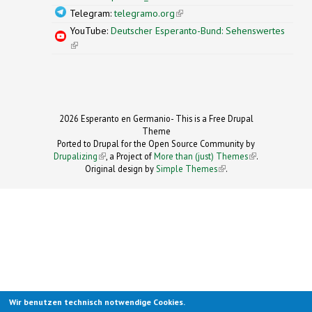
Telegram:
telegramo.org
(link is external)
YouTube:
Deutscher Esperanto-Bund: Sehenswertes
(link is external)
2026 Esperanto en Germanio- This is a Free Drupal
Theme
Ported to Drupal for the Open Source Community by
Drupalizing
(link is external)
, a Project of
More than (just) Themes
(link is
.
Original design by
Simple Themes
.
(link is
external)
external)
Wir benutzen technisch notwendige Cookies.