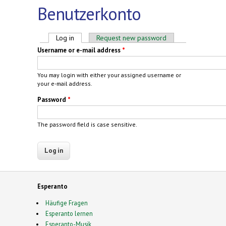
Benutzerkonto
Primary tabs
Log in
(active tab)
Request new password
Username or e-mail address
*
You may login with either your assigned username or
your e-mail address.
Password
*
The password field is case sensitive.
Esperanto
Häufige Fragen
Esperanto lernen
Esperanto-Musik