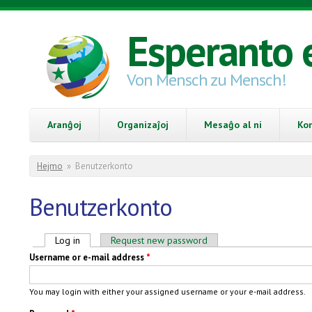
Skip to main content
Esperanto 
Von Mensch zu Mensch!
Aranĝoj
Organizaĵoj
Mesaĝo al ni
Ko
You are here
Hejmo
»
Benutzerkonto
Benutzerkonto
Primary tabs
Log in
(active tab)
Request new password
Username or e-mail address
*
You may login with either your assigned username or your e-mail address.