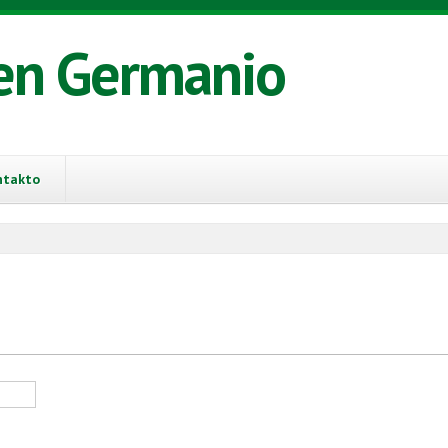
en Germanio
ntakto