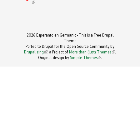
(link is external)
2026 Esperanto en Germanio- This is a Free Drupal
Theme
Ported to Drupal for the Open Source Community by
Drupalizing
(link is external)
, a Project of
More than (just) Themes
(link is
.
Original design by
Simple Themes
.
(link is
external)
external)