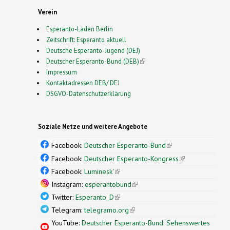
Verein
Esperanto-Laden Berlin
Zeitschrift: Esperanto aktuell
Deutsche Esperanto-Jugend (DEJ)
Deutscher Esperanto-Bund (DEB)
(link is external)
Impressum
Kontaktadressen DEB/ DEJ
DSGVO-Datenschutzerklärung
Soziale Netze und weitere Angebote
Facebook:
Deutscher Esperanto-Bund
(link is
external)
Facebook:
Deutscher Esperanto-Kongress
(link is
external)
Facebook:
Luminesk'
(link is external)
Instagram:
esperantobund
(link is external)
Twitter:
Esperanto_D
(link is external)
Telegram:
telegramo.org
(link is external)
YouTube:
Deutscher Esperanto-Bund: Sehenswertes