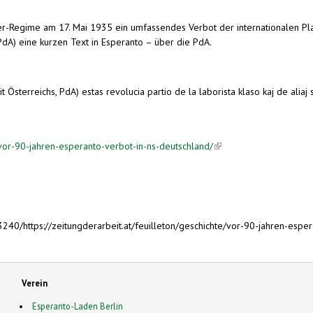
-Regime am 17. Mai 1935 ein umfassendes Verbot der internationalen Plans
(PdA) eine kurzen Text in Esperanto – über die PdA.
Österreichs, PdA) estas revolucia partio de la laborista klaso kaj de aliaj s
e/vor-90-jahren-esperanto-verbot-in-ns-deutschland/
(link is external)
240/https://zeitungderarbeit.at/feuilleton/geschichte/vor-90-jahren-espe
Verein
Esperanto-Laden Berlin