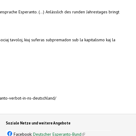
prache Esperanto. (...) Anlässlich des runden Jahrestages bringt
ociaj tavoloj, kiuj suferas subpremadon sub la kapitalismo kaj la
ranto-verbot-in-ns-deutschland/
Soziale Netze und weitere Angebote
Facebook:
Deutscher Esperanto-Bund
(link is external)