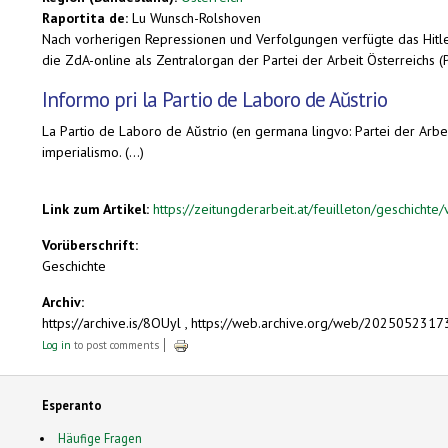
Raportita de:
Lu Wunsch-Rolshoven
Nach vorherigen Repressionen und Verfolgungen verfügte das Hitler
die ZdA-online als Zentralorgan der Partei der Arbeit Österreichs 
Informo pri la Partio de Laboro de Aŭstrio
La Partio de Laboro de Aŭstrio (en germana lingvo: Partei der Arbeit 
imperialismo. (...)
Link zum Artikel:
https://zeitungderarbeit.at/feuilleton/geschicht
Vorüberschrift:
Geschichte
Archiv:
https://archive.is/8OUyl , https://web.archive.org/web/20250523173
Log in
to post comments
Esperanto
Häufige Fragen