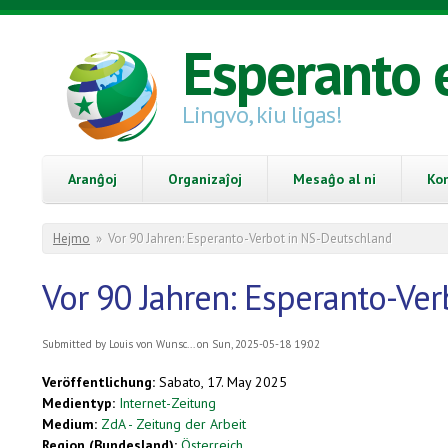
Skip to main content
Esperanto 
Lingvo, kiu ligas!
Aranĝoj
Organizaĵoj
Mesaĝo al ni
Ko
You are here
Hejmo
»
Vor 90 Jahren: Esperanto-Verbot in NS-Deutschland
Vor 90 Jahren: Esperanto-Ve
Submitted by
Louis von Wunsc...
on Sun, 2025-05-18 19:02
Veröffentlichung:
Sabato, 17. May 2025
Medientyp:
Internet-Zeitung
Medium:
ZdA - Zeitung der Arbeit
Region (Bundesland):
Österreich