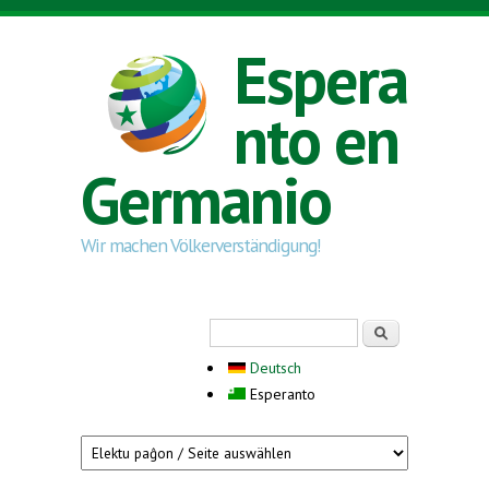
Skip to main content
Espera
nto en
Germanio
Wir machen Völkerverständigung!
Search form
Serĉi
Deutsch
Esperanto