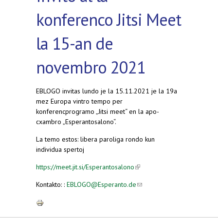
konferenco Jitsi Meet
la 15-an de
novembro 2021
EBLOGO invitas lundo je la 15.11.2021 je la 19a
mez Europa vintro tempo per
konferencprogramo „Jitsi meet“ en la apo-
cxambro „Esperantosalono“.
La temo estos: libera paroliga rondo kun
individua spertoj
https://meet.jit.si/Esperantosalono
(link is external)
Kontakto: :
EBLOGO@Esperanto.de
(link sends e-
mail)