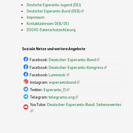
Deutsche Esperanto-Jugend (DEJ)
Deutscher Esperanto-Bund (DEB)
(link is external)
Impressum
Kontaktadressen DEB/ DEJ
DSGVO-Datenschutzerklärung
Soziale Netze und weitere Angebote
Facebook:
Deutscher Esperanto-Bund
(link is
external)
Facebook:
Deutscher Esperanto-Kongress
(link is
external)
Facebook:
Luminesk'
(link is external)
Instagram:
esperantobund
(link is external)
Twitter:
Esperanto_D
(link is external)
Telegram:
telegramo.org
(link is external)
YouTube:
Deutscher Esperanto-Bund: Sehenswertes
(link is external)