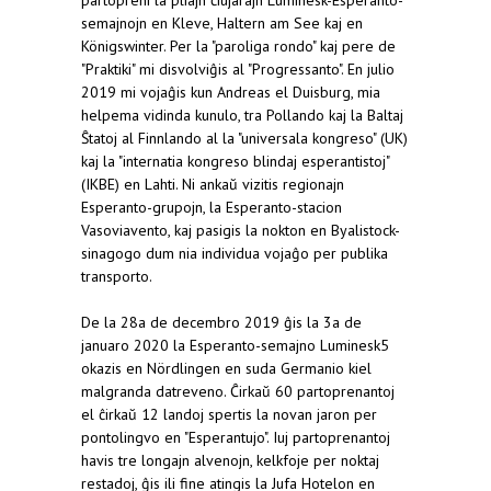
semajnojn en Kleve, Haltern am See kaj en
Königswinter. Per la "paroliga rondo" kaj pere de
"Praktiki" mi disvolviĝis al "Progressanto". En julio
2019 mi vojaĝis kun Andreas el Duisburg, mia
helpema vidinda kunulo, tra Pollando kaj la Baltaj
Ŝtatoj al Finnlando al la "universala kongreso" (UK)
kaj la "internatia kongreso blindaj esperantistoj"
(IKBE) en Lahti. Ni ankaŭ vizitis regionajn
Esperanto-grupojn, la Esperanto-stacion
Vasoviavento, kaj pasigis la nokton en Byalistock-
sinagogo dum nia individua vojaĝo per publika
transporto.
De la 28a de decembro 2019 ĝis la 3a de
januaro 2020 la Esperanto-semajno Luminesk5
okazis en Nördlingen en suda Germanio kiel
malgranda datreveno. Ĉirkaŭ 60 partoprenantoj
el ĉirkaŭ 12 landoj spertis la novan jaron per
pontolingvo en "Esperantujo". Iuj partoprenantoj
havis tre longajn alvenojn, kelkfoje per noktaj
restadoj, ĝis ili fine atingis la Jufa Hotelon en