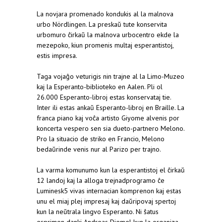
La novjara promenado kondukis al la malnova
urbo Nördlingen. La preskaŭ tute konservita
urbomuro ĉirkaŭ la malnova urbocentro ekde la
mezepoko, kiun promenis multaj esperantistoj,
estis impresa.
Taga vojaĝo veturigis nin trajne al la Limo-Muzeo
kaj la Esperanto-biblioteko en Aalen. Pli ol
26.000 Esperanto-libroj estas konservataj tie.
Inter ili estas ankaŭ Esperanto-libroj en Braille. La
franca piano kaj voĉa artisto Giyome alvenis por
koncerta vespero sen sia dueto-partnero Melono.
Pro la situacio de striko en Francio, Melono
bedaŭrinde venis nur al Parizo per trajno.
La varma komunumo kun la esperantistoj el ĉirkaŭ
12 landoj kaj la alloga trejnadprogramo ĉe
Luminesk5 vivas internacian komprenon kaj estas
unu el miaj plej impresaj kaj daŭripovaj spertoj
kun la neŭtrala lingvo Esperanto. Ni ŝatus
esprimon danki Andreas Diemel kun la organiza