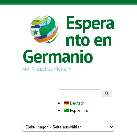
Skip to main content
Espera
nto en
Germanio
Von Mensch zu Mensch!
Search form
Serĉi
Deutsch
Esperanto