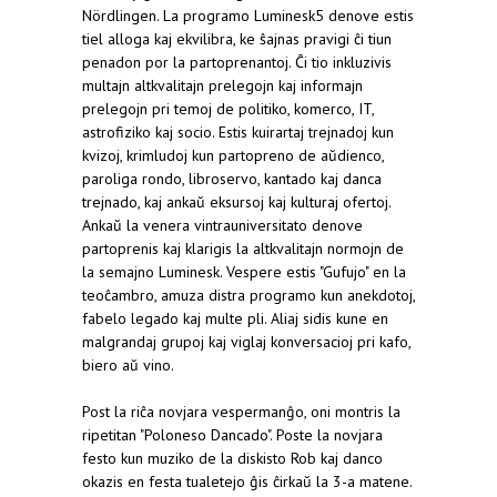
Nördlingen.
La programo Luminesk5 denove estis
tiel alloga kaj ekvilibra, ke ŝajnas pravigi ĉi tiun
penadon por la partoprenantoj. Ĉi tio inkluzivis
multajn altkvalitajn prelegojn kaj informajn
prelegojn pri temoj de politiko, komerco, IT,
astrofiziko kaj socio. Estis kuirartaj trejnadoj kun
kvizoj, krimludoj kun partopreno de aŭdienco,
paroliga rondo, libroservo, kantado kaj danca
trejnado, kaj ankaŭ eksursoj kaj kulturaj ofertoj.
Ankaŭ la venera vintrauniversitato denove
partoprenis kaj klarigis la altkvalitajn normojn de
la semajno Luminesk. Vespere estis "Gufujo" en la
teoĉambro, amuza distra programo kun anekdotoj,
fabelo legado kaj multe pli. Aliaj sidis kune en
malgrandaj grupoj kaj viglaj konversacioj pri kafo,
biero aŭ vino.
Post la riĉa novjara vespermanĝo, oni montris la
ripetitan "Poloneso Dancado".
Poste la novjara
festo kun muziko de la diskisto Rob kaj danco
okazis en festa tualetejo ĝis ĉirkaŭ la 3-a matene.