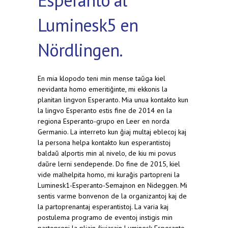
Luminesk5 en
Nördlingen.
En mia klopodo teni min mense taŭga kiel
nevidanta homo emeritiĝinte, mi ekkonis la
planitan lingvon Esperanto. Mia unua kontakto kun
la lingvo Esperanto estis fine de 2014 en la
regiona Esperanto-grupo en Leer en norda
Germanio. La interreto kun ĝiaj multaj eblecoj kaj
la persona helpa kontakto kun esperantistoj
baldaŭ alportis min al nivelo, de kiu mi povus
daŭre lerni sendepende. Do fine de 2015, kiel
vide malhelpita homo, mi kuraĝis partopreni la
Luminesk1-Esperanto-Semajnon en Nideggen. Mi
sentis varme bonvenon de la organizantoj kaj de
la partoprenantaj esperantistoj. La varia kaj
postulema programo de eventoj instigis min
partopreni la pliajn ĉiujarajn Luminesk-Esperanto-