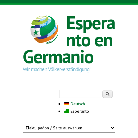
Skip to main content
Espera
nto en
Germanio
Wir machen Völkerverständigung!
Search form
Serĉi
Deutsch
Esperanto