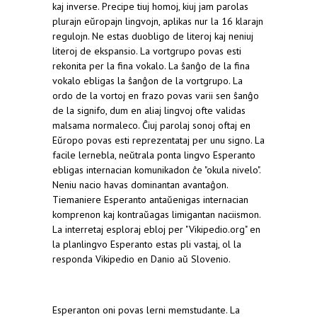
kaj inverse. Precipe tiuj homoj, kiuj jam parolas
plurajn eŭropajn lingvojn, aplikas nur la 16 klarajn
regulojn. Ne estas duobligo de literoj kaj neniuj
literoj de ekspansio. La vortgrupo povas esti
rekonita per la fina vokalo. La ŝanĝo de la fina
vokalo ebligas la ŝanĝon de la vortgrupo. La
ordo de la vortoj en frazo povas varii sen ŝanĝo
de la signifo, dum en aliaj lingvoj ofte validas
malsama normaleco. Ĉiuj parolaj sonoj oftaj en
Eŭropo povas esti reprezentataj per unu signo. La
facile lernebla, neŭtrala ponta lingvo Esperanto
ebligas internacian komunikadon ĉe "okula nivelo".
Neniu nacio havas dominantan avantaĝon.
Tiemaniere Esperanto antaŭenigas internacian
komprenon kaj kontraŭagas limigantan naciismon.
La interretaj esploraj ebloj per "Vikipedio.org" en
la planlingvo Esperanto estas pli vastaj, ol la
responda Vikipedio en Danio aŭ Slovenio.
Esperanton oni povas lerni memstudante. La