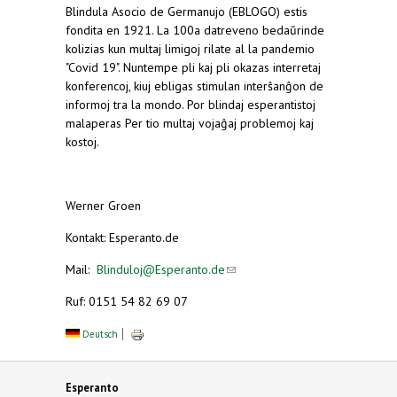
Blindula Asocio de Germanujo (EBLOGO) estis
fondita en 1921. La 100a datreveno bedaŭrinde
kolizias kun multaj limigoj rilate al la pandemio
"Covid 19". Nuntempe pli kaj pli okazas interretaj
konferencoj, kiuj ebligas stimulan interŝanĝon de
informoj tra la mondo. Por blindaj esperantistoj
malaperas Per tio multaj vojaĝaj problemoj kaj
kostoj.
Werner Groen
Kontakt: Esperanto.de
Mail:
Blinduloj@Esperanto.de
(link sends e-mail)
Ruf: 0151 54 82 69 07
Deutsch
Esperanto