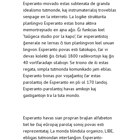
Esperanto-movado estas subtenata de granda
idealismo tutmonde, kaj instrumaterialoj troveblas
senpage en la interreto. La logike strukturita
planlingvo Esperanto estas bona aktiva
memortrejnado en ajna aĝo. Ĝi funkcias kiel
"taŭgeca studio por la kapo", ĉar esperantistoj
ĝenerale ne lernas ĉi tiun planlingvon kiel unuan
lingvon. Esperanto povas esti ŝatokupo, ĉar vi
devas kolekti ĝis ĉirkaŭ 1800 radikvortojn kaj ĝis
40 vortfaradajn silabojn. Se triono de ili estas
regata, simpla tutmonda komunikado jam eblas.
Esperanto bonas por vojaĝantoj ĉar estas
parolantoj de Esperanto en pli ol 170 landoj.
Esperanto-parolantoj havas amikojn kaj
gastigantojn tra la tuta mondo.
Esperanto havas sian propran brajlan alfabeton
tiel ke ĉiuj eŭropaj parolaj sonoj povas esti
reprezentataj. La monda blindula organizo, LIBE,
ebligas tutmondan interŝanĝon. Esperanto-