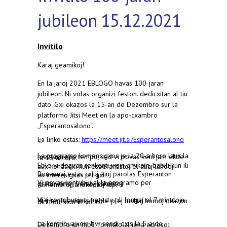
jubileon 15.12.2021
Invitilo
Karaj geamikoj!
En la jaroj 2021 EBLOGO havas 100-jaran
jubileon. Ni volas organizi feston. dedicxitan al tiu
dato. Gxi okazos la 15-an de Dezembro sur la
platformo Jitsi Meet
en la apo-cxambro
„Esperantosalono“.
La linko estas:
https://meet.jit.si/Esperantosalono
(link is external)
La programo komencigxos je la 20-a horo laux la mezeuxropa tempo, sed vi povas veni jam ekde la 18-a horo.
Eble vi deziras
renkonti viajn amikojn, babili kun ili aux konatigxi kun esperantistoj el aliaj landoj.
Bonvenaj estas cxiuj,
kiuj parolas Esperanton au
interesigxas pri gxi.
Vi povas kontribui al la programo per gratulvortoj, versoj, rakontoj, rememoroj, anekdotoj ktp.
Viaj kontribuajxoj ne estu pli longaj ol 7 minutojn. Ni intencas doni al eble plej multaj homoj okazon diri tion, kion ili volas.
La kontribuajxojn bv- sendi gxis la 5-a de Dezembro en mp3-formato al jena adreso: