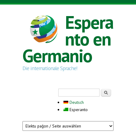
Skip to main content
Espera
nto en
Germanio
Die internationale Sprache!
Search form
Serĉi
Deutsch
Esperanto