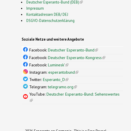
Deutscher Esperanto-Bund (DEB)
(link is external)
Impressum
Kontaktadressen DEB/ DEJ
DSGVO-Datenschutzerklärung
Soziale Netze und weitere Angebote
Facebook:
Deutscher Esperanto-Bund
(link is
external)
Facebook:
Deutscher Esperanto-Kongress
(link is
external)
Facebook:
Luminesk'
(link is external)
Instagram:
esperantobund
(link is external)
Twitter:
Esperanto_D
(link is external)
Telegram:
telegramo.org
(link is external)
YouTube:
Deutscher Esperanto-Bund: Sehenswertes
(link is external)