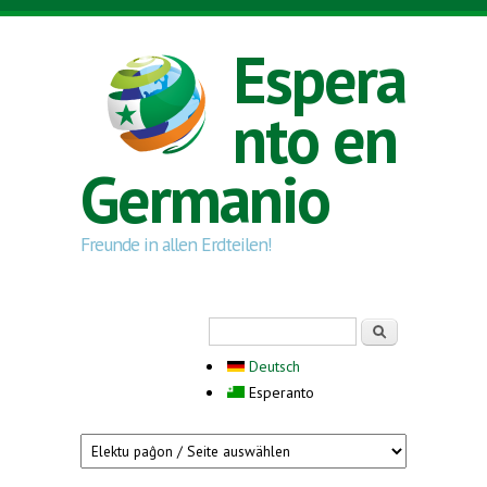
Skip to main content
Espera
nto en
Germanio
Freunde in allen Erdteilen!
Search form
Serĉi
Deutsch
Esperanto