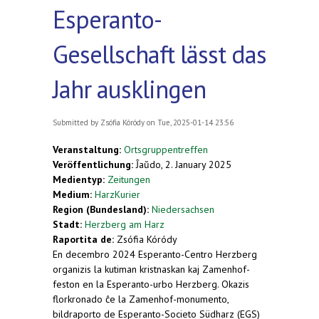
Esperanto-
Gesellschaft lässt das
Jahr ausklingen
Submitted by
Zsófia Kóródy
on Tue, 2025-01-14 23:56
Veranstaltung:
Ortsgruppentreffen
Veröffentlichung:
Ĵaŭdo, 2. January 2025
Medientyp:
Zeitungen
Medium:
HarzKurier
Region (Bundesland):
Niedersachsen
Stadt:
Herzberg am Harz
Raportita de:
Zsófia Kóródy
En decembro 2024 Esperanto-Centro Herzberg
organizis la kutiman kristnaskan kaj Zamenhof-
feston en la Esperanto-urbo Herzberg. Okazis
florkronado ĉe la Zamenhof-monumento,
bildraporto de Esperanto-Societo Südharz (EGS)