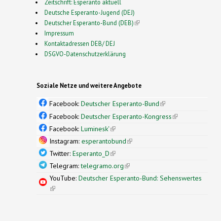
Zeitschrift: Esperanto aktuell
Deutsche Esperanto-Jugend (DEJ)
Deutscher Esperanto-Bund (DEB)
(link is external)
Impressum
Kontaktadressen DEB/ DEJ
DSGVO-Datenschutzerklärung
Soziale Netze und weitere Angebote
Facebook:
Deutscher Esperanto-Bund
(link is
external)
Facebook:
Deutscher Esperanto-Kongress
(link is
external)
Facebook:
Luminesk'
(link is external)
Instagram:
esperantobund
(link is external)
Twitter:
Esperanto_D
(link is external)
Telegram:
telegramo.org
(link is external)
YouTube:
Deutscher Esperanto-Bund: Sehenswertes
(link is external)