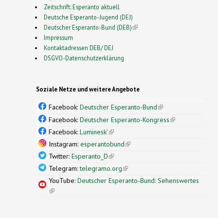
Zeitschrift: Esperanto aktuell
Deutsche Esperanto-Jugend (DEJ)
Deutscher Esperanto-Bund (DEB)
(link is external)
Impressum
Kontaktadressen DEB/ DEJ
DSGVO-Datenschutzerklärung
Soziale Netze und weitere Angebote
Facebook:
Deutscher Esperanto-Bund
(link is
external)
Facebook:
Deutscher Esperanto-Kongress
(link is
external)
Facebook:
Luminesk'
(link is external)
Instagram:
esperantobund
(link is external)
Twitter:
Esperanto_D
(link is external)
Telegram:
telegramo.org
(link is external)
YouTube:
Deutscher Esperanto-Bund: Sehenswertes
(link is external)