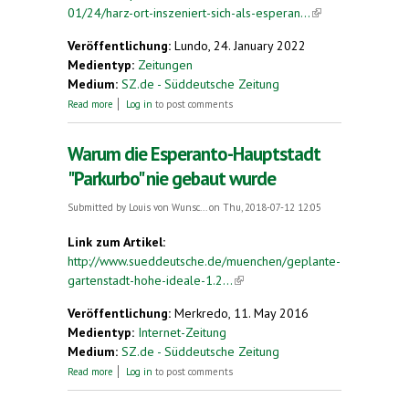
01/24/harz-ort-inszeniert-sich-als-esperan...
(link is
external)
Veröffentlichung:
Lundo, 24. January 2022
Medientyp:
Zeitungen
Medium:
SZ.de - Süddeutsche Zeitung
about Harz-Ort inszeniert sich als "Esperanto-
Read more
Log in
to post comments
Stadt"
Warum die Esperanto-Hauptstadt
"Parkurbo" nie gebaut wurde
Submitted by
Louis von Wunsc...
on Thu, 2018-07-12 12:05
Link zum Artikel:
http://www.sueddeutsche.de/muenchen/geplante-
gartenstadt-hohe-ideale-1.2...
(link is external)
Veröffentlichung:
Merkredo, 11. May 2016
Medientyp:
Internet-Zeitung
Medium:
SZ.de - Süddeutsche Zeitung
about Warum die Esperanto-Hauptstadt "Parkurbo"
Read more
Log in
to post comments
nie gebaut wurde