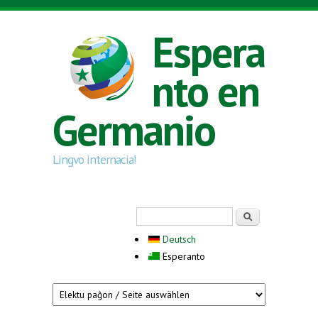
Skip to main content
Espera
nto en
Germanio
Lingvo internacia!
Search form
Serĉi
Deutsch
Esperanto