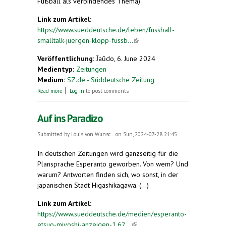
Fußball als verbindendes Thema)
Link zum Artikel:
https://www.sueddeutsche.de/leben/fussball-
smalltalk-juergen-klopp-fussb...
(link is external)
Veröffentlichung:
Ĵaŭdo, 6. June 2024
Medientyp:
Zeitungen
Medium:
SZ.de - Süddeutsche Zeitung
about Fußball, die schönste Sprache der Welt
Read more
Log in
to post comments
Auf ins Paradizo
Submitted by
Louis von Wunsc...
on Sun, 2024-07-28 21:45
In deutschen Zeitungen wird ganzseitig für die
Plansprache Esperanto geworben. Von wem? Und
warum? Antworten finden sich, wo sonst, in der
japanischen Stadt Higashikagawa. (...)
Link zum Artikel:
https://www.sueddeutsche.de/medien/esperanto-
etsuo-miyoshi-anzeigen-1.62...
(link is external)