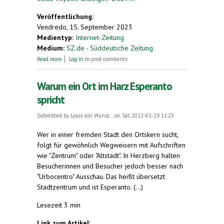
Veröffentlichung:
Vendredo, 15. September 2023
Medientyp:
Internet-Zeitung
Medium:
SZ.de - Süddeutsche Zeitung
about Auf ins Paradizo
Read more
Log in
to post comments
Warum ein Ort im Harz Esperanto
spricht
Submitted by
Louis von Wunsc...
on Sat, 2022-01-29 11:23
Wer in einer fremden Stadt den Ortskern sucht,
folgt für gewöhnlich Wegweisern mit Aufschriften
wie "Zentrum" oder "Altstadt". In Herzberg halten
Besucherinnen und Besucher jedoch besser nach
"Urbocentro" Ausschau. Das heißt übersetzt
Stadtzentrum und ist Esperanto. (...)
Lesezeit 3 min
Link zum Artikel: