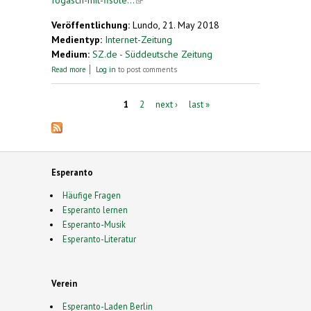
Veröffentlichung:
Lundo, 21. May 2018
Medientyp:
Internet-Zeitung
Medium:
SZ.de - Süddeutsche Zeitung
about Fogasch mit Fisolen
Read more
Log in
to post comments
Pages
1
2
next ›
last »
Esperanto
Häufige Fragen
Esperanto lernen
Esperanto-Musik
Esperanto-Literatur
Verein
Esperanto-Laden Berlin