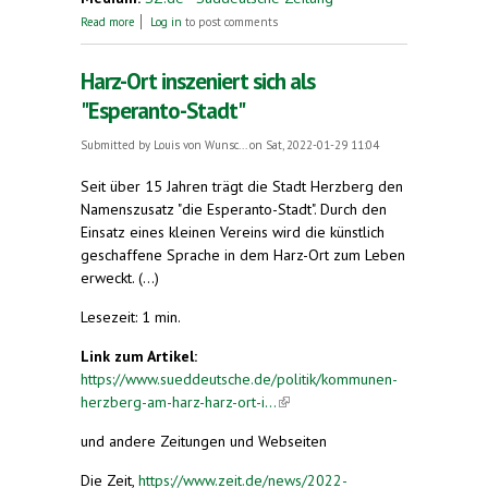
about "Esperanto hat in Herzberg eine lange
Read more
Log in
to post comments
Tradition"
Harz-Ort inszeniert sich als
"Esperanto-Stadt"
Submitted by
Louis von Wunsc...
on Sat, 2022-01-29 11:04
Seit über 15 Jahren trägt die Stadt Herzberg den
Namenszusatz "die Esperanto-Stadt". Durch den
Einsatz eines kleinen Vereins wird die künstlich
geschaffene Sprache in dem Harz-Ort zum Leben
erweckt. (...)
Lesezeit: 1 min.
Link zum Artikel:
https://www.sueddeutsche.de/politik/kommunen-
herzberg-am-harz-harz-ort-i...
(link is external)
und andere Zeitungen und Webseiten
Die Zeit,
https://www.zeit.de/news/2022-