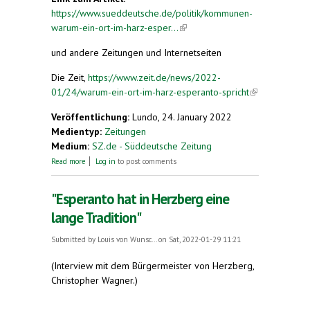
https://www.sueddeutsche.de/politik/kommunen-
warum-ein-ort-im-harz-esper...
(link is external)
und andere Zeitungen und Internetseiten
Die Zeit,
https://www.zeit.de/news/2022-
01/24/warum-ein-ort-im-harz-esperanto-spricht
(link is
external)
Veröffentlichung:
Lundo, 24. January 2022
Medientyp:
Zeitungen
Medium:
SZ.de - Süddeutsche Zeitung
about Warum ein Ort im Harz Esperanto spricht
Read more
Log in
to post comments
"Esperanto hat in Herzberg eine
lange Tradition"
Submitted by
Louis von Wunsc...
on Sat, 2022-01-29 11:21
(Interview mit dem Bürgermeister von Herzberg,
Christopher Wagner.)