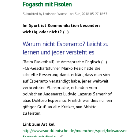
Fogasch mit Fisolen
Submitted by
Louis von Wunsc...
on Sun, 2018-05-27 18:33
Im Sport ist Kommunikation besonders
wichtig, oder nicht? (...)
Warum nicht Esperanto? Leicht zu
lernen und jeder versteht es
[Beim Basketball] ist Amtssprache Englisch (...)
FCB-Geschäftsführer Marko Pesic hatte die
schnelle Besserung damit erklärt, dass man sich
auf Esperanto verständigt habe, jener weltweit
verbreiteten Plansprache, erfunden vom
polnischen Augenarzt Ludwig Lazarus Samenhof
alias Doktoro Esperanto. Freilich war dies nur ein
giftiger Gruß an alle Kritiker, nun Abbitte
zu leisten.
Link zum Artikel:
http://www.sueddeutsche.de/muenchen/sport/linksaussen-
fogasch-mit-fisole...
(link is external)