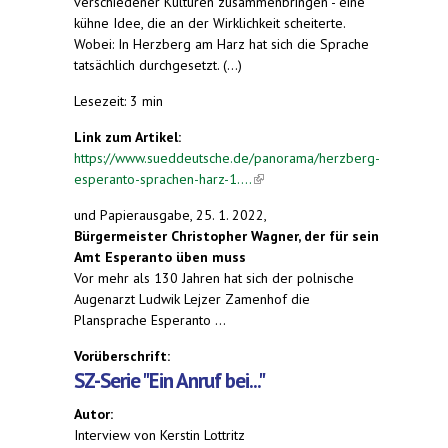
verschiedener Kulturen zusammenbringen - eine
kühne Idee, die an der Wirklichkeit scheiterte.
Wobei: In Herzberg am Harz hat sich die Sprache
tatsächlich durchgesetzt. (...)
Lesezeit: 3 min
Link zum Artikel:
https://www.sueddeutsche.de/panorama/herzberg-
esperanto-sprachen-harz-1....
(link is external)
und Papierausgabe, 25. 1. 2022,
Bürgermeister Christopher Wagner, der für sein
Amt Esperanto üben muss
Vor mehr als 130 Jahren hat sich der polnische
Augenarzt Ludwik Lejzer Zamenhof die
Plansprache Esperanto ...
Vorüberschrift:
SZ-Serie "Ein Anruf bei..."
Autor:
Interview von Kerstin Lottritz