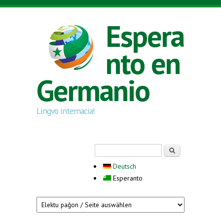
Skip to main content
Espera
nto en
Germanio
Lingvo internacia!
Search form
Serĉi
Deutsch
Esperanto