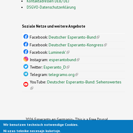
Kontaktadressen DEB/ DEJ
DSGVO-Datenschutzerklärung
Soziale Netze und weitere Angebote
Facebook:
Deutscher Esperanto-Bund
(link is
external)
Facebook:
Deutscher Esperanto-Kongress
(link is
external)
Facebook:
Luminesk'
(link is external)
Instagram:
esperantobund
(link is external)
Twitter:
Esperanto_D
(link is external)
Telegram:
telegramo.org
(link is external)
YouTube:
Deutscher Esperanto-Bund: Sehenswertes
(link is external)
2026 Esperanto en Germanio- This is a Free Drupal
Wir benutzen technisch notwendige Cookies.
Theme
Ported to Drupal for the Open Source Community by
Ni uzas teknike necesajn kuketojn.