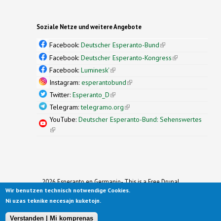
Soziale Netze und weitere Angebote
Facebook:
Deutscher Esperanto-Bund
(link is
external)
Facebook:
Deutscher Esperanto-Kongress
(link is
external)
Facebook:
Luminesk'
(link is external)
Instagram:
esperantobund
(link is external)
Twitter:
Esperanto_D
(link is external)
Telegram:
telegramo.org
(link is external)
YouTube:
Deutscher Esperanto-Bund: Sehenswertes
(link is external)
2026 Esperanto en Germanio- This is a Free Drupal
Wir benutzen technisch notwendige Cookies.
Theme
Ported to Drupal for the Open Source Community by
Ni uzas teknike necesajn kuketojn.
Drupalizing
(link is external)
, a Project of
More than (just) Themes
(link is
.
Original design by
Simple Themes
.
(link is
external)
Verstanden | Mi komprenas