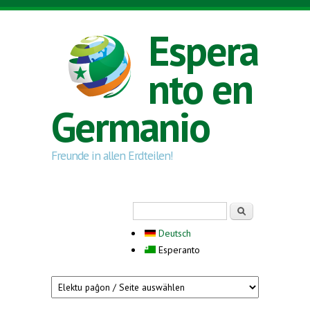
Skip to main content
Espera
nto en
Germanio
Freunde in allen Erdteilen!
Search form
Serĉi
Deutsch
Esperanto