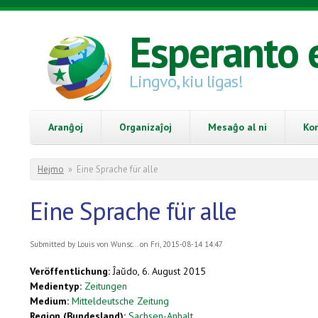
Skip to main content
Esperanto 
Lingvo, kiu ligas!
Aranĝoj
Organizaĵoj
Mesaĝo al ni
Ko
You are here
Hejmo
»
Eine Sprache für alle
Eine Sprache für alle
Submitted by
Louis von Wunsc...
on Fri, 2015-08-14 14:47
Veröffentlichung:
Ĵaŭdo, 6. August 2015
Medientyp:
Zeitungen
Medium:
Mitteldeutsche Zeitung
Region (Bundesland):
Sachsen-Anhalt