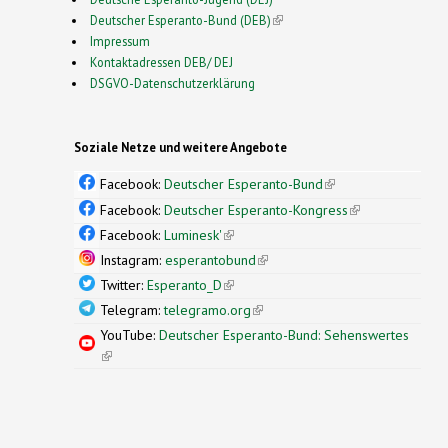
Deutscher Esperanto-Bund (DEB)
(link is external)
Impressum
Kontaktadressen DEB/ DEJ
DSGVO-Datenschutzerklärung
Soziale Netze und weitere Angebote
Facebook:
Deutscher Esperanto-Bund
(link is
external)
Facebook:
Deutscher Esperanto-Kongress
(link is
external)
Facebook:
Luminesk'
(link is external)
Instagram:
esperantobund
(link is external)
Twitter:
Esperanto_D
(link is external)
Telegram:
telegramo.org
(link is external)
YouTube:
Deutscher Esperanto-Bund: Sehenswertes
(link is external)