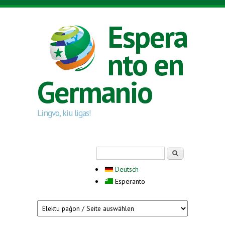
Skip to main content
Espera
nto en
Germanio
Lingvo, kiu ligas!
Search form
Serĉi
Deutsch
Esperanto