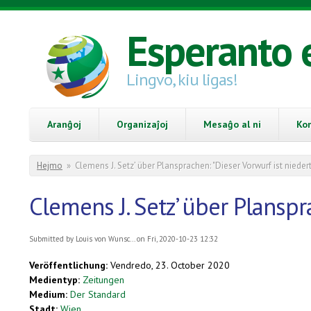
Skip to main content
Esperanto 
Lingvo, kiu ligas!
Aranĝoj
Organizaĵoj
Mesaĝo al ni
Ko
You are here
Hejmo
»
Clemens J. Setz’ über Plansprachen: "Dieser Vorwurf ist niedert
Clemens J. Setz’ über Planspr
Submitted by
Louis von Wunsc...
on Fri, 2020-10-23 12:32
Veröffentlichung:
Vendredo, 23. October 2020
Medientyp:
Zeitungen
Medium:
Der Standard
Stadt:
Wien