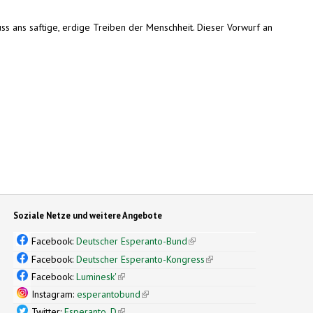
s ans saftige, erdige Treiben der Menschheit. Dieser Vorwurf an
Soziale Netze und weitere Angebote
Facebook:
Deutscher Esperanto-Bund
(link is external)
Facebook:
Deutscher Esperanto-Kongress
(link is external)
Facebook:
Luminesk'
(link is external)
Instagram:
esperantobund
(link is external)
Twitter:
Esperanto_D
(link is external)