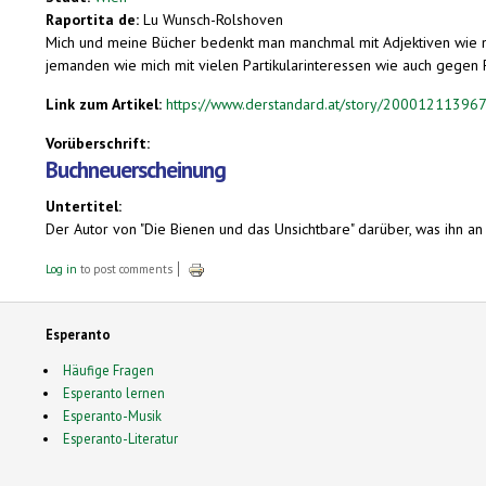
Raportita de:
Lu Wunsch-Rolshoven
Mich und meine Bücher bedenkt man manchmal mit Adjektiven wie ner
jemanden wie mich mit vielen Partikularinteressen wie auch gegen Pla
Link zum Artikel:
https://www.derstandard.at/story/2000121139674
Vorüberschrift:
Buchneuerscheinung
Untertitel:
Der Autor von "Die Bienen und das Unsichtbare" darüber, was ihn a
Log in
to post comments
Esperanto
Häufige Fragen
Esperanto lernen
Esperanto-Musik
Esperanto-Literatur