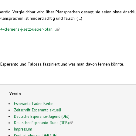
dig. Vergleichbar wird über Plansprachen gesagt, sie seien ohne Anschlus
nsprachen ist niederträchtig und falsch. (...)
/clemens-j-setz-ueber-plan...
(link is external)
n Esperanto und Talossa fasziniert und was man davon lernen könnte.
Verein
Esperanto-Laden Berlin
Zeitschrift: Esperanto aktuell
Deutsche Esperanto-Jugend (DEJ)
Deutscher Esperanto-Bund (DEB)
(link is external)
Impressum
Kontaktadressen DEB/ DEJ