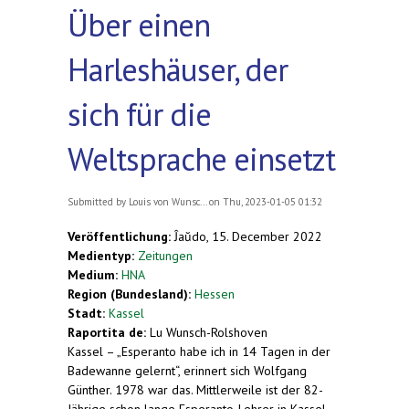
Über einen
Harleshäuser, der
sich für die
Weltsprache einsetzt
Submitted by
Louis von Wunsc...
on Thu, 2023-01-05 01:32
Veröffentlichung:
Ĵaŭdo, 15. December 2022
Medientyp:
Zeitungen
Medium:
HNA
Region (Bundesland):
Hessen
Stadt:
Kassel
Raportita de:
Lu Wunsch-Rolshoven
Kassel – „Esperanto habe ich in 14 Tagen in der
Badewanne gelernt“, erinnert sich Wolfgang
Günther. 1978 war das. Mittlerweile ist der 82-
Jährige schon lange Esperanto-Lehrer in Kassel –