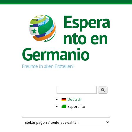
Skip to main content
Espera
nto en
Germanio
Freunde in allen Erdteilen!
Search form
Serĉi
Deutsch
Esperanto