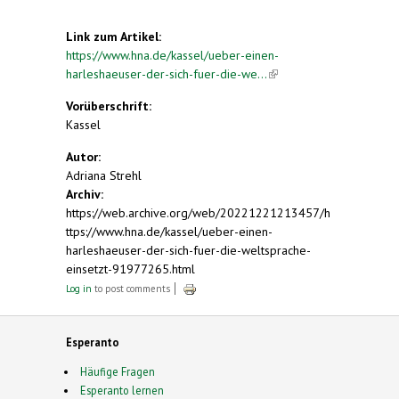
Link zum Artikel:
https://www.hna.de/kassel/ueber-einen-
harleshaeuser-der-sich-fuer-die-we...
(link is
external)
Vorüberschrift:
Kassel
Autor:
Adriana Strehl
Archiv:
https://web.archive.org/web/20221221213457/h
ttps://www.hna.de/kassel/ueber-einen-
harleshaeuser-der-sich-fuer-die-weltsprache-
einsetzt-91977265.html
Log in
to post comments
Esperanto
Häufige Fragen
Esperanto lernen